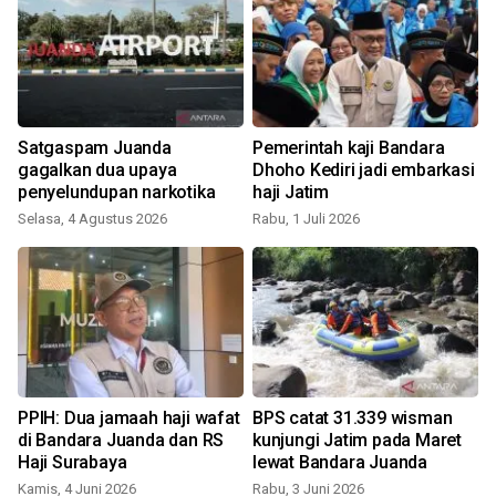
Satgaspam Juanda
Pemerintah kaji Bandara
gagalkan dua upaya
Dhoho Kediri jadi embarkasi
penyelundupan narkotika
haji Jatim
S
Selasa, 4 Agustus 2026
Rabu, 1 Juli 2026
PPIH: Dua jamaah haji wafat
BPS catat 31.339 wisman
di Bandara Juanda dan RS
kunjungi Jatim pada Maret
Haji Surabaya
lewat Bandara Juanda
Kamis, 4 Juni 2026
Rabu, 3 Juni 2026