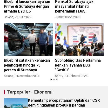
h
Bluebird luncurkan layanan
Pemkot Surabaya ajak
Prime di Surabaya dengan
masyarakat nikmati
armada BYD E6
kemeriahan HJKS
S
Selasa, 28 Juli 2026
Jumat, 8 Mei 2026
Bluebird catatkan kenaikan
Subholding Gas Pertamina
pelanggan hingga 75
berikan layanan BBG
persen di Surabaya
"GasKu"
Selasa, 3 Desember 2024
Sabtu, 24 Februari 2024
Terpopuler - Ekonomi
Kementan percepat tanam Oplah dan CSR
demi tingkatkan produksi pangan