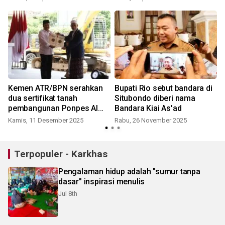
n
Kemen ATR/BPN serahkan
Bupati Rio sebut bandara di
dua sertifikat tanah
Situbondo diberi nama
pembangunan Ponpes Al
Bandara Kiai As'ad
Khoziny
Kamis, 11 Desember 2025
Rabu, 26 November 2025
Terpopuler - Karkhas
Pengalaman hidup adalah "sumur tanpa
dasar" inspirasi menulis
Jul 8th