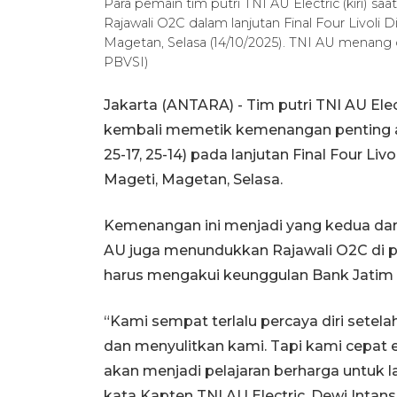
Para pemain tim putri TNI AU Electric (kiri) 
Rajawali O2C dalam lanjutan Final Four Livoli 
Magetan, Selasa (14/10/2025). TNI AU menang de
PBVSI)
Jakarta (ANTARA) - Tim putri TNI AU Ele
kembali memetik kemenangan penting ata
25-17, 25-14) pada lanjutan Final Four Li
Mageti, Magetan, Selasa.
Kemenangan ini menjadi yang kedua dari 
AU juga menundukkan Rajawali O2C di p
harus mengakui keunggulan Bank Jatim 
“Kami sempat terlalu percaya diri setela
dan menyulitkan kami. Tapi kami cepat
akan menjadi pelajaran berharga untuk lag
kata Kapten TNI AU Electric, Dewi Intans