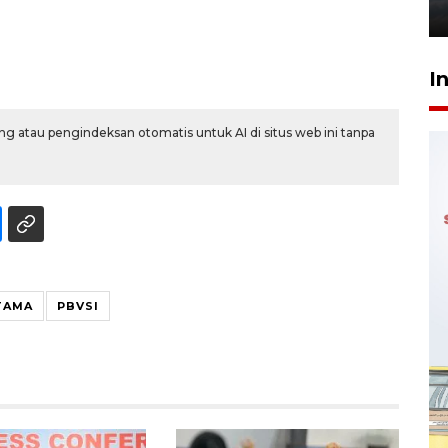
6 Agustus 2026 18:23
I
g atau pengindeksan otomatis untuk AI di situs web ini tanpa
UTAMA
PBVSI