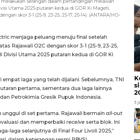
saat melakukan serangan dalam pertandingan melawan
Divisi Utama 2025 putaran kedua di GOR Ki Mageti,
ngan skor 3-1 (25-9, 23-25, 25-17, 25-14). (ANTARA/HO-
ctric menjaga peluang menuju final setelah
s Rajawali O2C dengan skor 3-1 (25-9, 23-25,
voli Divisi Utama 2025 putaran kedua di GOR Ki
K
empat laga yang telah dijalani. Sebelumnya, TNI
s
utaran pertama, sementara dua laga lainnya
2
dan Petrokimia Gresik Pupuk Indonesia.
3 j
h unggul di set pertama. Rajawali bermain
all-out
 evaluasi dan memperbaiki
receive
serta blok. Ini
a-laga selanjutnya di Final Four Livoli 2025,”
ari, dalam keterangan resmi PBVSI.