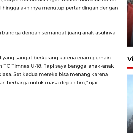
l hingga akhirnya menutup pertandingan dengan
Penguatan struktur jembatan
Niyama Tulungagung
ku bangga dengan semangat juang anak asuhnya
7 Agustus 2026 14:36
 yang sangat berkurang karena enam pemain
V
n TC Timnas U-18. Tapi saya bangga, anak-anak
biasa. Set kedua mereka bisa menang karena
ran berharga untuk masa depan tim,” ujar
BPBD Jatim kerahkan "Drone
Water Spray" bantu padamkan
kebakaran Bromo