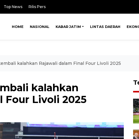
Top News
Rilis Pers
HOME
NASIONAL
KABAR JATIM
LINTAS DAERAH
EKON
embali kalahkan Rajawali dalam Final Four Livoli 2025
T
embali kalahkan
 Four Livoli 2025