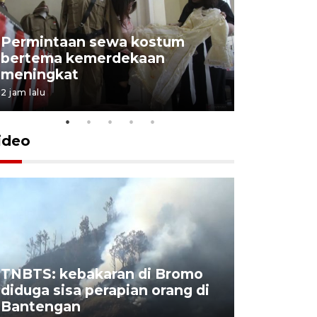
Permintaan sewa kostum
bertema kemerdekaan
Perpusta
meningkat
Lingkunga
2 jam lalu
2 jam lalu
ideo
TNBTS: kebakaran di Bromo
Khofifah 
diduga sisa perapian orang di
Bromo, a
Bantengan
capai 176