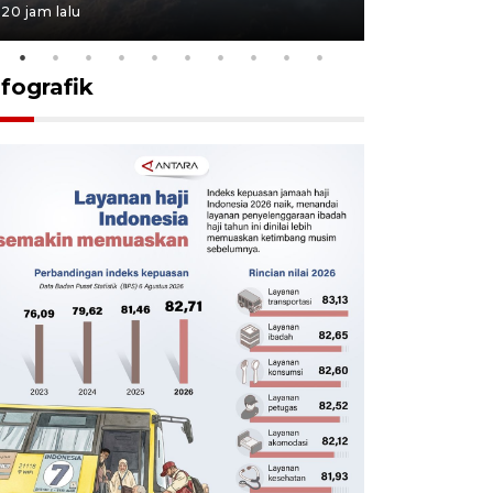
20 jam lalu
20 jam lalu
nfografik