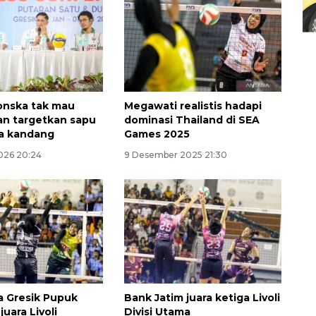
onska tak mau
Megawati realistis hadapi
n targetkan sapu
dominasi Thailand di SEA
ga kandang
Games 2025
2026 20:24
9 Desember 2025 21:30
160 ribu sambungan baru
jaringan gas 2026
2026-08-07 18:00:00
a Gresik Pupuk
Bank Jatim juara ketiga Livoli
juara Livoli
Divisi Utama