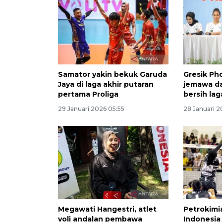
Samator yakin bekuk Garuda
Gresik Ph
Jaya di laga akhir putaran
jemawa da
pertama Proliga
bersih la
29 Januari 2026 05:55
28 Januari 
Megawati Hangestri, atlet
Petrokimi
voli andalan pembawa
Indonesia 