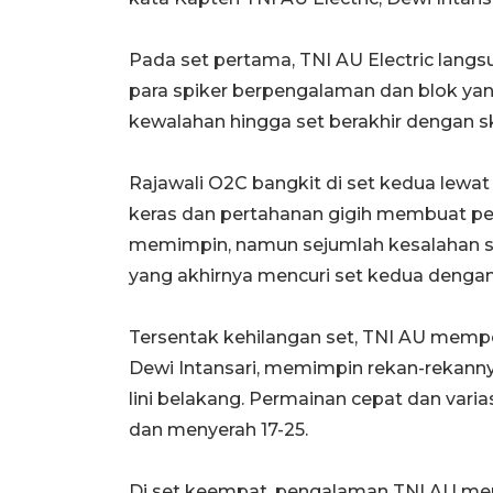
Pada set pertama, TNI AU Electric lang
para spiker berpengalaman dan blok ya
kewalahan hingga set berakhir dengan sk
Rajawali O2C bangkit di set kedua lew
keras dan pertahanan gigih membuat pe
memimpin, namun sejumlah kesalahan se
yang akhirnya mencuri set kedua dengan 
Tersentak kehilangan set, TNI AU memper
Dewi Intansari, memimpin rekan-rekann
lini belakang. Permainan cepat dan vari
dan menyerah 17-25.
Di set keempat, pengalaman TNI AU men