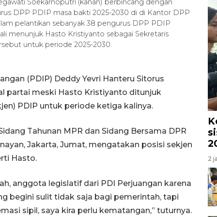
awati Soekarnoputri (kanan) berbincang dengan
ngurus DPP PDIP masa bakti 2025-2030 di di Kantor DPP
Dalam pelantikan sebanyak 38 pengurus DPP PDIP
 menunjuk Hasto Kristiyanto sebagai Sekretaris
rsebut untuk periode 2025-2030.
angan (PDIP) Deddy Yevri Hanteru Sitorus
l partai meski Hasto Kristiyanto ditunjuk
jen) PDIP untuk periode ketiga kalinya.
K
 Sidang Tahunan MPR dan Sidang Bersama DPR
s
2
ayan, Jakarta, Jumat, mengatakan posisi sekjen
ti Hasto.
2 j
rah, anggota legislatif dari PDI Perjuangan karena
 begini sulit tidak saja bagi pemerintah, tapi
i sipil, saya kira perlu kematangan,” tuturnya.