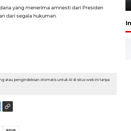
6 Agustus 2026 18:23
idana yang menerima amnesti dari Presiden
an dari segala hukuman.
I
g atau pengindeksan otomatis untuk AI di situs web ini tanpa
PDIP