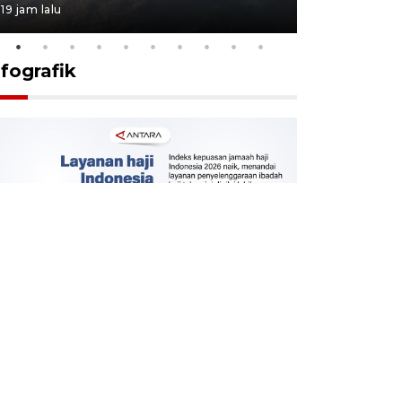
19 jam lalu
19 jam lalu
nfografik