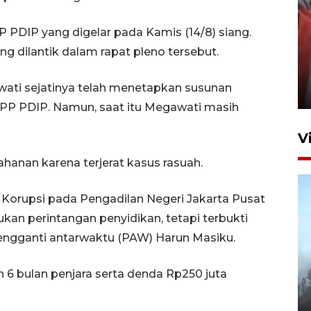
P PDIP yang digelar pada Kamis (14/8) siang.
ng dilantik dalam rapat pleno tersebut.
Penguatan struktur jembatan
Niyama Tulungagung
awati sejatinya telah menetapkan susunan
7 Agustus 2026 14:36
PP PDIP. Namun, saat itu Megawati masih
V
anan karena terjerat kasus rasuah.
 Korupsi pada Pengadilan Negeri Jakarta Pusat
kan perintangan penyidikan, tetapi terbukti
pengganti antarwaktu (PAW) Harun Masiku.
BPBD Jatim kerahkan "Drone
n 6 bulan penjara serta denda Rp250 juta
Water Spray" bantu padamkan
kebakaran Bromo