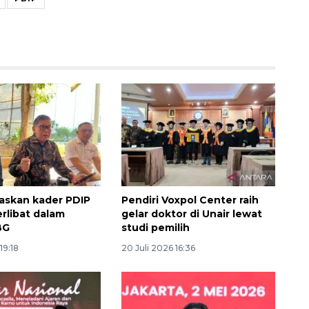
160 ribu sambungan baru
jaringan gas 2026
askan kader PDIP
Pendiri Voxpol Center raih
2026-08-07 18:00:00
erlibat dalam
gelar doktor di Unair lewat
BG
studi pemilih
19:18
20 Juli 2026 16:36