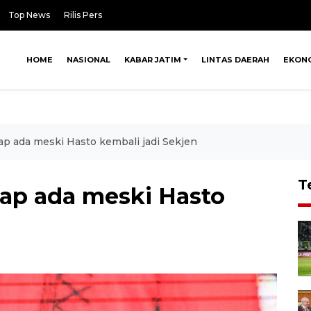
Top News
Rilis Pers
HOME
NASIONAL
KABAR JATIM
LINTAS DAERAH
EKON
ap ada meski Hasto kembali jadi Sekjen
T
tap ada meski Hasto