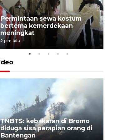
Permintaan sewa kostum
bertema kemerdekaan
Perpusta
meningkat
Lingkunga
2 jam lalu
2 jam lalu
ideo
TNBTS: kebakaran di Bromo
Khofifah 
diduga sisa perapian orang di
Bromo, a
Bantengan
capai 176