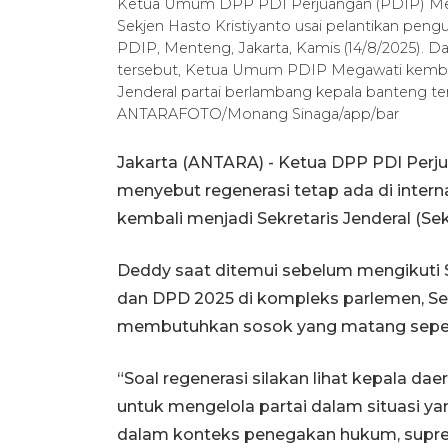
Ketua Umum DPP PDI Perjuangan (PDIP) Meg
Sekjen Hasto Kristiyanto usai pelantikan pe
PDIP, Menteng, Jakarta, Kamis (14/8/2025). 
tersebut, Ketua Umum PDIP Megawati kembali
Jenderal partai berlambang kepala banteng te
ANTARAFOTO/Monang Sinaga/app/bar
Jakarta (ANTARA) - Ketua DPP PDI Perju
menyebut regenerasi tetap ada di interna
kembali menjadi Sekretaris Jenderal (Sek
Deddy saat ditemui sebelum mengikuti
dan DPD 2025 di kompleks parlemen, Sen
membutuhkan sosok yang matang seper
“Soal regenerasi silakan lihat kepala dae
untuk mengelola partai dalam situasi yang
dalam konteks penegakan hukum, supremas