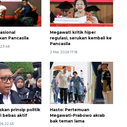
asional
Megawati kritik hiper
an Pancasila
regulasi, serukan kembali ke
Pancasila
 23:46
2 Mei 2026 17:16
kan prinsip politik
Hasto: Pertemuan
i bebas aktif
Megawati-Prabowo akrab
bak teman lama
26 22:45