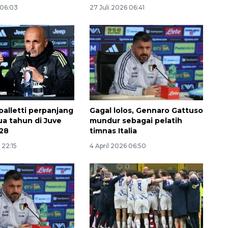
 06:03
27 Juli 2026 06:41
palletti perpanjang
Gagal lolos, Gennaro Gattuso
ua tahun di Juve
mundur sebagai pelatih
160 ribu sambungan baru
028
timnas Italia
jaringan gas 2026
 22:15
4 April 2026 06:50
2026-08-07 18:00:00