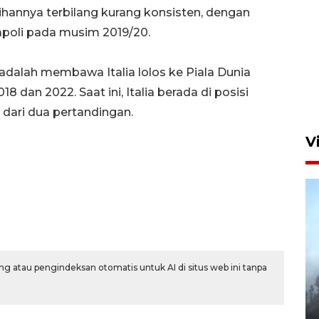
tihannya terbilang kurang konsisten, dengan
apoli pada musim 2019/20.
Aksi bersih sungai di kawasan
o adalah membawa Italia lolos ke Piala Dunia
padat penduduk
18 dan 2022. Saat ini, Italia berada di posisi
7 Agustus 2026 14:29
n dari dua pertandingan.
V
g atau pengindeksan otomatis untuk AI di situs web ini tanpa
BPBD Jatim kerahkan "Drone
Water Spray" bantu padamkan
kebakaran Bromo