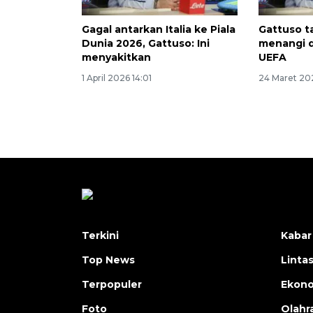
Gagal antarkan Italia ke Piala
Gattuso ta
Dunia 2026, Gattuso: Ini
menangi d
menyakitkan
UEFA
1 April 2026 14:01
24 Maret 202
Terkini
Kabar
Top News
Linta
Terpopuler
Ekon
Foto
Olahr