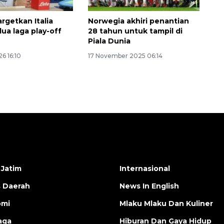
rgetkan Italia
Norwegia akhiri penantian
ua laga play-off
28 tahun untuk tampil di
Piala Dunia
6 16:10
17 November 2025 06:14
 Jatim
Internasional
s Daerah
News In English
omi
Mlaku Mlaku Dan Kuliner
aga
Hiburan Dan Gaya Hidup