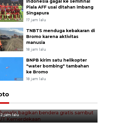
Indonesia gagal ke semifinal
Piala AFF usai ditahan imbang
Singapura
17 jam lalu
TNBTS menduga kebakaran di
Bromo karena aktivitas
manusia
18 jam lalu
BNPB kirim satu helikopter
"water bombing" tambahan
ke Bromo
18 jam lalu
Jurnalis bagikan bendera
oto
gratis sambut HUT
Kemerdekaan
2 jam lalu