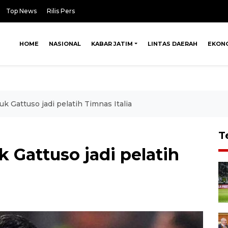
Top News
Rilis Pers
HOME
NASIONAL
KABAR JATIM
LINTAS DAERAH
EKON
uk Gattuso jadi pelatih Timnas Italia
T
k Gattuso jadi pelatih