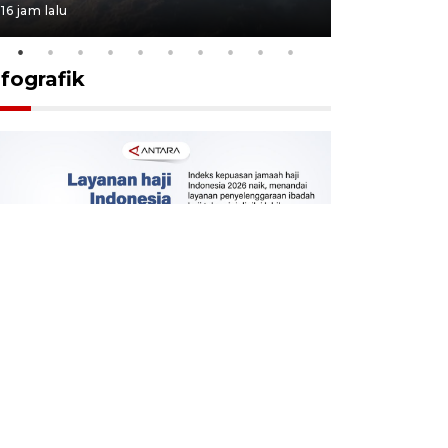
16 jam lalu
16 jam lalu
nfografik