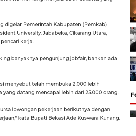
yang digelar Pemerintah Kabupaten (Pemkab)
ident University, Jababeka, Cikarang Utara,
pencari kerja.
aking banyaknya pengunjung jobfair, bahkan ada
si menyebut telah membuka 2.000 lebih
 yang datang mencapai lebih dari 25.000 orang.
Jurnalis bagikan bendera
F
gratis sambut HUT
Kemerdekaan
bursa lowongan pekerjaan berikutnya dengan
8 Agustus 2026 12:56
erjaan," kata Bupati Bekasi Ade Kuswara Kunang.