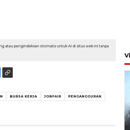
g atau pengindeksan otomatis untuk AI di situs web ini tanpa
V
AN
BURSA KERJA
JOBFAIR
PENGANGGURAN
BPBD Jatim kerahkan "Drone
Water Spray" bantu padamkan
kebakaran Bromo