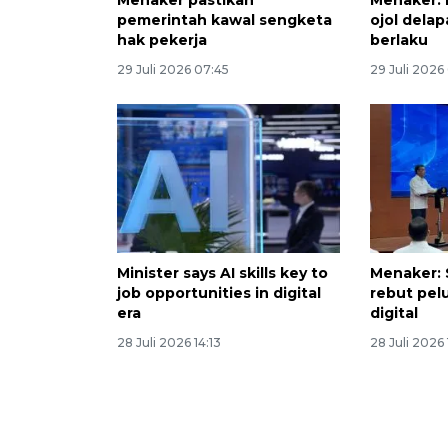
Menaker pastikan
Menaker: 
pemerintah kawal sengketa
ojol dela
hak pekerja
berlaku
29 Juli 2026 07:45
29 Juli 2026
Minister says AI skills key to
Menaker: S
job opportunities in digital
rebut pelu
era
digital
28 Juli 2026 14:13
28 Juli 2026 