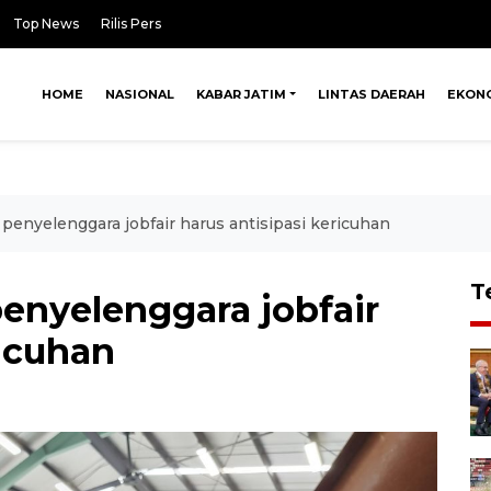
Top News
Rilis Pers
HOME
NASIONAL
KABAR JATIM
LINTAS DAERAH
EKON
penyelenggara jobfair harus antisipasi kericuhan
T
enyelenggara jobfair
ricuhan