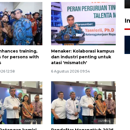
6 Agustus 2026 18:23
I
nhances training,
Menaker: Kolaborasi kampus
s for persons with
dan industri penting untuk
s
atasi 'mismatch'
26 12:58
6 Agustus 2026 09:54