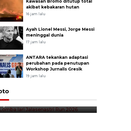
Kawasan Bromo ditutup total
akibat kebakaran hutan
16 jam lalu
Ayah Lionel Messi, Jorge Messi
meninggal dunia
17 jam lalu
ANTARA tekankan adaptasi
perubahan pada penutupan
Workshop Jurnalis Gresik
19 jam lalu
Lomba lari Jalasenastri Run
oto
Pekan Qr
2026
Indonesia
2 jam lalu
5 jam lalu