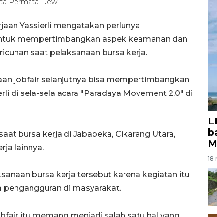
nita Permata Dewi
jaan Yassierli mengatakan perlunya
ir untuk mempertimbangkan aspek keamanan dan
icuhan saat pelaksanaan bursa kerja.
raan jobfair selanjutnya bisa mempertimbangkan
sierli di sela-sela acara "Paradaya Movement 2.0" di
L
b
 saat bursa kerja di Jababeka, Cikarang Utara,
M
rja lainnya.
18 
aksanaan bursa kerja tersebut karena kegiatan itu
 pengangguran di masyarakat.
Jobfair itu memang menjadi salah satu hal yang