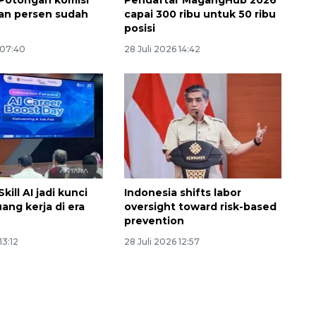
Potongan komisi
Pendaftar MagangHub 2026
pan persen sudah
capai 300 ribu untuk 50 ribu
posisi
 07:40
28 Juli 2026 14:42
Layanan haji Indonesia
semakin memuaskan
kill AI jadi kunci
Indonesia shifts labor
2026-08-08 15:00:00
ang kerja di era
oversight toward risk-based
prevention
13:12
28 Juli 2026 12:57