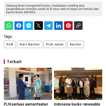
Dilarang keras mengambil konten, melakukan crawling atau
pengindeksan otomatis untuk AI di situs web ini tanpa izin tertulis dari
Kantor Berita ANTARA.
Tags:
PLN
Hari Kartini
PLN Jatim
kartini
Terkait
n
PLN perluas pemanfaatan
Indonesia backs renewable