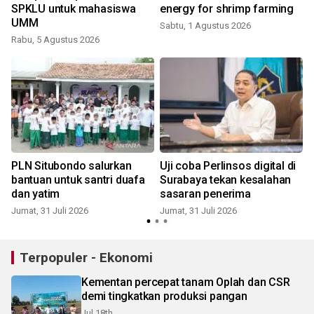
SPKLU untuk mahasiswa
energy for shrimp farming
UMM
Sabtu, 1 Agustus 2026
Rabu, 5 Agustus 2026
J
PLN Situbondo salurkan
Uji coba Perlinsos digital di
bantuan untuk santri duafa
Surabaya tekan kesalahan
dan yatim
sasaran penerima
Jumat, 31 Juli 2026
Jumat, 31 Juli 2026
S
Terpopuler - Ekonomi
Kementan percepat tanam Oplah dan CSR
demi tingkatkan produksi pangan
Jul 18th