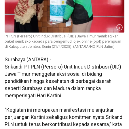
PT PLN (Persero) Unit Induk Distribusi (UID) Jawa Timur membagikan
paket sembako kepada para pengemudi ojek online (ojol) perempuan
di Kabupaten Jember, Senin (21/4/2025). (ANTARA/HO-PLN Jatim)
Surabaya (ANTARA) -
Srikandi PT PLN (Persero) Unit Induk Distribusi (UID)
Jawa Timur menggelar aksi sosial di bidang
pendidikan hingga kesehatan di berbagai daerah
seperti Surabaya dan Madura dalam rangka
memperingati Hari Kartini.
“Kegiatan ini merupakan manifestasi melanjutkan
perjuangan Kartini sekaligus komitmen nyata Srikandi
PLN untuk terus berkontribusi kepada sesama,” kata