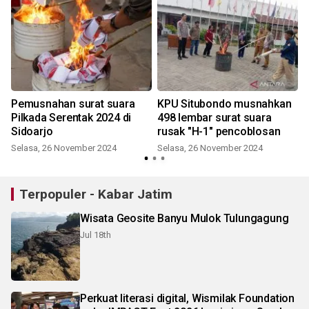
Pemusnahan surat suara
KPU Situbondo musnahkan
Pilkada Serentak 2024 di
498 lembar surat suara
Sidoarjo
rusak "H-1" pencoblosan
R
Selasa, 26 November 2024
Selasa, 26 November 2024
Terpopuler - Kabar Jatim
Wisata Geosite Banyu Mulok Tulungagung
Jul 18th
Perkuat literasi digital, Wismilak Foundation