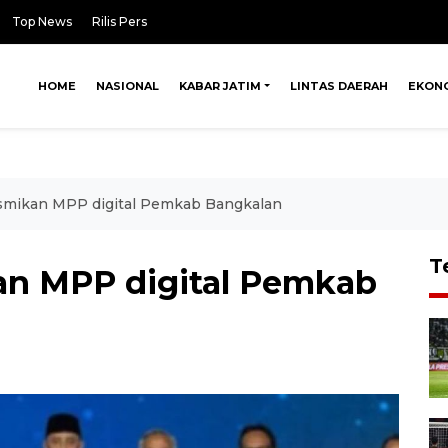
Top News
Rilis Pers
HOME
NASIONAL
KABAR JATIM
LINTAS DAERAH
EKON
mikan MPP digital Pemkab Bangkalan
T
n MPP digital Pemkab