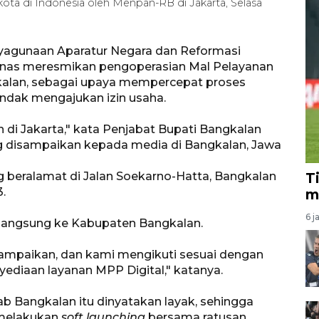
ota di Indonesia oleh Menpan-RB di Jakarta, Selasa
yagunaan Aparatur Negara dan Reformasi
Anas meresmikan pengoperasian Mal Pelayanan
gkalan, sebagai upaya mempercepat proses
ndak mengajukan izin usaha.
n di Jakarta," kata Penjabat Bupati Bangkalan
ng disampaikan kepada media di Bangkalan, Jawa
 beralamat di Jalan Soekarno-Hatta, Bangkalan
T
.
m
6 j
 langsung ke Kabupaten Bangkalan.
sampaikan, dan kami mengikuti sesuai dengan
ediaan layanan MPP Digital," katanya.
b Bangkalan itu dinyatakan layak, sehingga
melakukan
soft launching
bersama ratusan