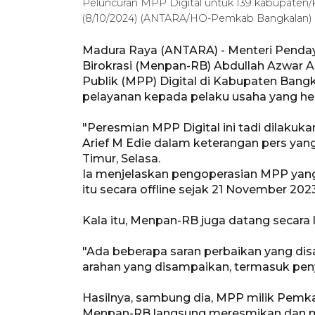
Peluncuran MPP Digital untuk 139 kabupaten/k
(8/10/2024) (ANTARA/HO-Pemkab Bangkalan)
Madura Raya (ANTARA) - Menteri Penda
Birokrasi (Menpan-RB) Abdullah Azwar 
Publik (MPP) Digital di Kabupaten Ban
pelayanan kepada pelaku usaha yang he
"Peresmian MPP Digital ini tadi dilakuka
Arief M Edie dalam keterangan pers ya
Timur, Selasa.
Ia menjelaskan pengoperasian MPP yang
itu secara offline sejak 21 November 2023
Kala itu, Menpan-RB juga datang secara
"Ada beberapa saran perbaikan yang di
arahan yang disampaikan, termasuk peny
Hasilnya, sambung dia, MPP milik Pemka
Menpan-RB langsung meresmikan dan 