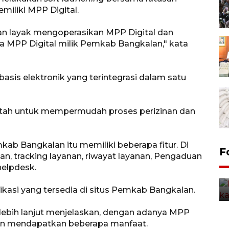
miliki MPP Digital.
an layak mengoperasikan MPP Digital dan
ma MPP Digital milik Pemkab Bangkalan," kata
asis elektronik yang terintegrasi dalam satu
intah untuk mempermudah proses perizinan dan
kab Bangkalan itu memiliki beberapa fitur. Di
Uji fungsi jembatan kereta api
F
n, tracking layanan, riwayat layanan, Pengaduan
di Jember
 helpdesk.
5 Agustus 2026 22:18
likasi yang tersedia di situs Pemkab Bangkalan.
 lebih lanjut menjelaskan, dengan adanya MPP
alan mendapatkan beberapa manfaat.