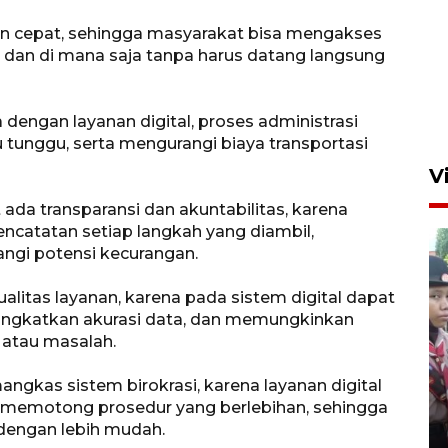
an cepat, sehingga masyarakat bisa mengakses
 dan di mana saja tanpa harus datang langsung
a dengan layanan digital, proses administrasi
 tunggu, serta mengurangi biaya transportasi
V
 ada transparansi dan akuntabilitas, karena
ncatatan setiap langkah yang diambil,
i potensi kecurangan.
alitas layanan, karena pada sistem digital dapat
ngkatkan akurasi data, dan memungkinkan
 atau masalah.
BNPB optimalkan penguatan
Desa Tangguh Bencana di
ngkas sistem birokrasi, karena layanan digital
Jawa Timur
 memotong prosedur yang berlebihan, sehingga
dengan lebih mudah.
5 Agustus 2026 19:09