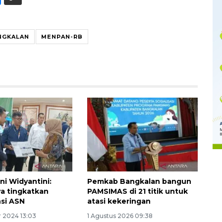
NGKALAN
MENPAN-RB
Memberantas kejahatan
jalanan Jakarta
2026-08-05 18:00:00
ni Widyantini:
Pemkab Bangkalan bangun
a tingkatkan
PAMSIMAS di 21 titik untuk
si ASN
atasi kekeringan
 2024 13:03
1 Agustus 2026 09:38