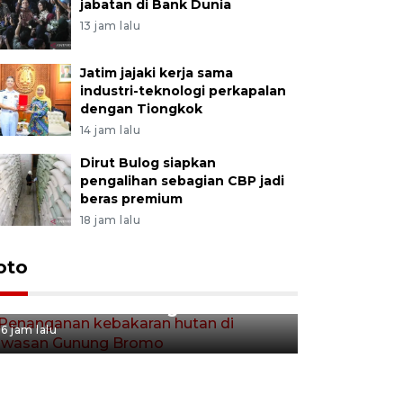
jabatan di Bank Dunia
13 jam lalu
Jatim jajaki kerja sama
industri-teknologi perkapalan
dengan Tiongkok
14 jam lalu
Dirut Bulog siapkan
pengalihan sebagian CBP jadi
beras premium
18 jam lalu
Gerakan 
oto
Penanganan kebakaran hutan
Tulungag
di kawasan Gunung Bromo
6 jam lalu
6 jam lalu