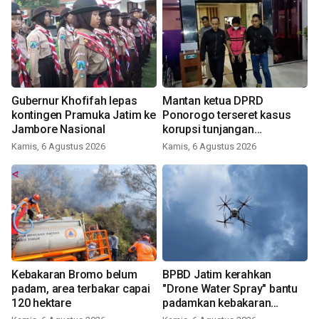
Gubernur Khofifah lepas
Mantan ketua DPRD
kontingen Pramuka Jatim ke
Ponorogo terseret kasus
Jambore Nasional
korupsi tunjangan
perumahan
Kamis, 6 Agustus 2026
Kamis, 6 Agustus 2026
Kebakaran Bromo belum
BPBD Jatim kerahkan
padam, area terbakar capai
"Drone Water Spray" bantu
120 hektare
padamkan kebakaran
Bromo