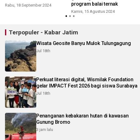
program balai ternak
Rabu, 18 September 2024
Kamis, 15 Agustus 2024
M
Terpopuler - Kabar Jatim
Wisata Geosite Banyu Mulok Tulungagung
Jul 18th
Perkuat literasi digital, Wismilak Foundation
gelar IMPACT Fest 2026 bagi siswa Surabaya
Jul 18th
Penanganan kebakaran hutan di kawasan
Gunung Bromo
3 jam lalu