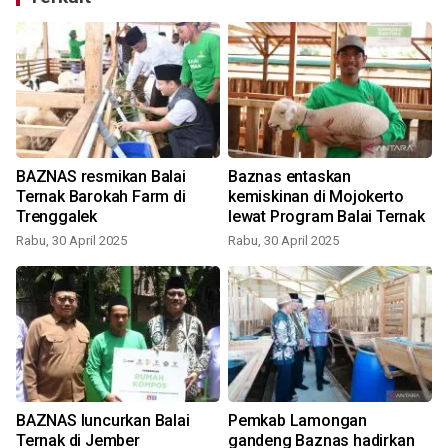
BAZNAS resmikan Balai
Baznas entaskan
Ternak Barokah Farm di
kemiskinan di Mojokerto
Trenggalek
lewat Program Balai Ternak
Rabu, 30 April 2025
Rabu, 30 April 2025
BAZNAS luncurkan Balai
Pemkab Lamongan
Ternak di Jember
gandeng Baznas hadirkan