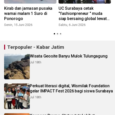
Kirab dan jamasan pusaka
UC Surabaya cetak
warnai malam 1 Suro di
"fashionpreneur " muda
T
Ponorogo
siap bersaing global lewat
"Fashionology 2026"
Senin, 15 Juni 2026
Sabtu, 6 Juni 2026
Terpopuler - Kabar Jatim
Wisata Geosite Banyu Mulok Tulungagung
Jul 18th
Perkuat literasi digital, Wismilak Foundation
gelar IMPACT Fest 2026 bagi siswa Surabaya
Jul 18th