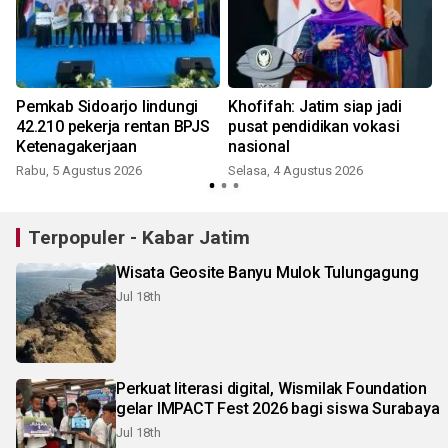
t
Pemkab Sidoarjo lindungi
Khofifah: Jatim siap jadi
42.210 pekerja rentan BPJS
pusat pendidikan vokasi
Ketenagakerjaan
nasional
Rabu, 5 Agustus 2026
Selasa, 4 Agustus 2026
K
Terpopuler - Kabar Jatim
Wisata Geosite Banyu Mulok Tulungagung
Jul 18th
Perkuat literasi digital, Wismilak Foundation
gelar IMPACT Fest 2026 bagi siswa Surabaya
Jul 18th