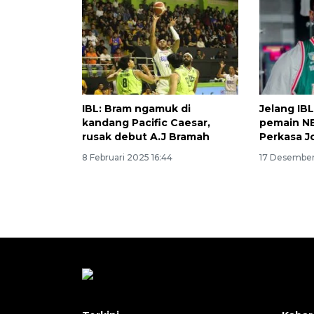
IBL: Bram ngamuk di
Jelang IB
kandang Pacific Caesar,
pemain N
rusak debut A.J Bramah
Perkasa J
8 Februari 2025 16:44
17 Desember