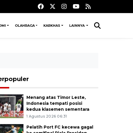
OMI
OLAHRAGA
KARKHAS
LAINNYA
erpopuler
Menang atas Timor Leste,
Indonesia tempati posisi
kedua klasemen sementara
1 Agustus 2026 06:31
Pelatih Port FC kecewa gagal