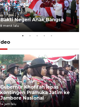
Bakti Negeri Anak Bangsa
8 menit lalu
ideo
Gubernur Khofifah lepas
Mantan 
kontingen Pramuka Jatim ke
Ponorogo
Jambore Nasional
korupsi 
14 jam lalu
14 jam lalu