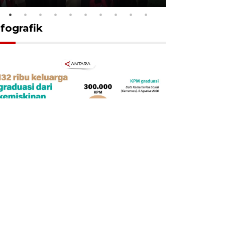
nfografik