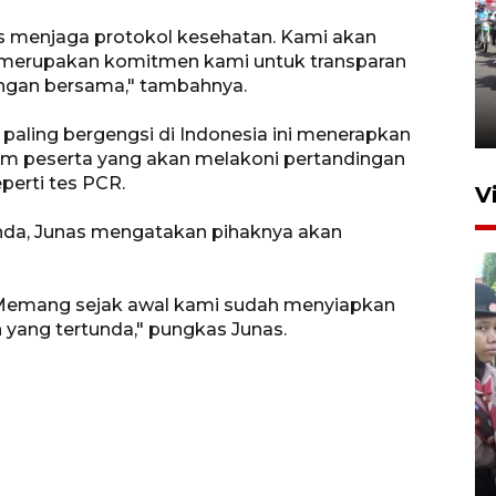
us menjaga protokol kesehatan. Kami akan
i merupakan komitmen kami untuk transparan
Gubernur Jatim sosialisasikan
ingan bersama," tambahnya.
pembebasan pajak kendaraan
23 jam lalu
paling bergengsi di Indonesia ini menerapkan
 tim peserta yang akan melakoni pertandingan
perti tes PCR.
V
unda, Junas mengatakan pihaknya akan
. Memang sejak awal kami sudah menyiapkan
 yang tertunda," pungkas Junas.
BNPB optimalkan penguatan
Desa Tangguh Bencana di
Jawa Timur
5 Agustus 2026 19:09