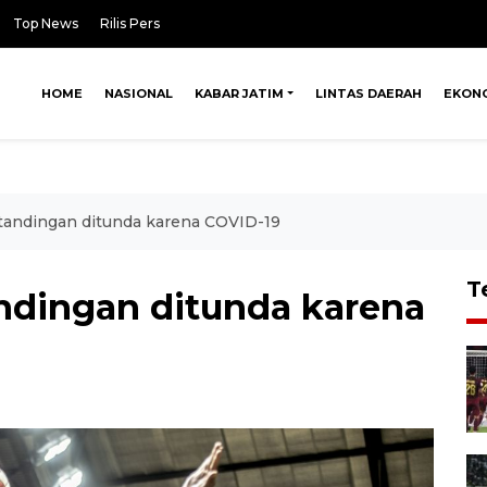
Top News
Rilis Pers
HOME
NASIONAL
KABAR JATIM
LINTAS DAERAH
EKON
tandingan ditunda karena COVID-19
T
andingan ditunda karena