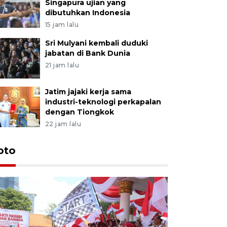
Singapura ujian yang
dibutuhkan Indonesia
15 jam lalu
Sri Mulyani kembali duduki
jabatan di Bank Dunia
21 jam lalu
Jatim jajaki kerja sama
industri-teknologi perkapalan
dengan Tiongkok
22 jam lalu
oto
Penangan
di kawas
14 jam lalu