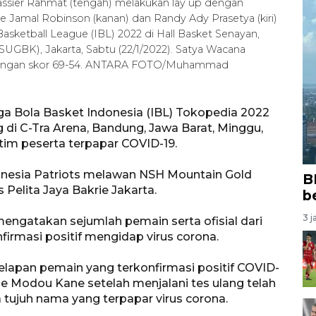
ier Rahmat (tengah) melakukan lay up dengan
e Jamal Robinson (kanan) dan Randy Ady Prasetya (kiri)
Basketball League (IBL) 2022 di Hall Basket Senayan,
UGBK), Jakarta, Sabtu (22/1/2022). Satya Wacana
 dengan skor 69-54. ANTARA FOTO/Muhammad
ga Bola Basket Indonesia (IBL) Tokopedia 2022
 di C-Tra Arena, Bandung, Jawa Barat, Minggu,
tim peserta terpapar COVID-19.
donesia Patriots melawan NSH Mountain Gold
B
Pelita Jaya Bakrie Jakarta.
b
3 j
engatakan sejumlah pemain serta ofisial dari
nfirmasi positif mengidap virus corona.
delapan pemain yang terkonfirmasi positif COVID-
gne Modou Kane setelah menjalani tes ulang telah
a tujuh nama yang terpapar virus corona.