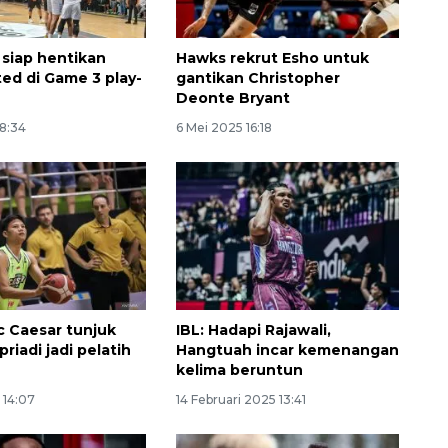
siap hentikan
Hawks rekrut Esho untuk
ed di Game 3 play-
gantikan Christopher
Deonte Bryant
08:34
6 Mei 2025 16:18
Vaksin HPV untuk siswa laki-
laki
2026-08-06 06:30:00
ic Caesar tunjuk
IBL: Hadapi Rajawali,
riadi jadi pelatih
Hangtuah incar kemenangan
kelima beruntun
 14:07
14 Februari 2025 13:41