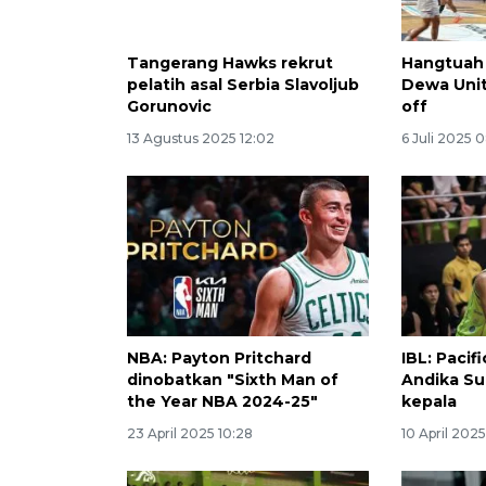
Tangerang Hawks rekrut
Hangtuah 
pelatih asal Serbia Slavoljub
Dewa Unit
Gorunovic
off
13 Agustus 2025 12:02
6 Juli 2025 
NBA: Payton Pritchard
IBL: Pacif
dinobatkan "Sixth Man of
Andika Sup
the Year NBA 2024-25"
kepala
23 April 2025 10:28
10 April 2025