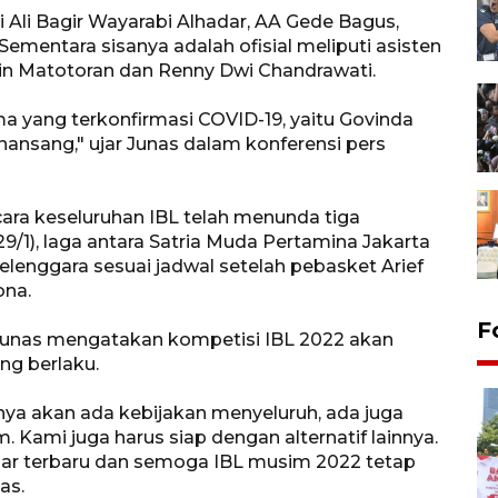
 Ali Bagir Wayarabi Alhadar, AA Gede Bagus,
ementara sisanya adalah ofisial meliputi asisten
in Matotoran dan Renny Dwi Chandrawati.
a yang terkonfirmasi COVID-19, yaitu Govinda
ansang," ujar Junas dalam konferensi pers
ecara keseluruhan IBL telah menunda tiga
/1), laga antara Satria Muda Pertamina Jakarta
elenggara sesuai jadwal setelah pebasket Arief
ona.
F
 Junas mengatakan kompetisi IBL 2022 akan
ng berlaku.
nya akan ada kebijakan menyeluruh, ada juga
 Kami juga harus siap dengan alternatif lainnya.
ar terbaru dan semoga IBL musim 2022 tetap
as.