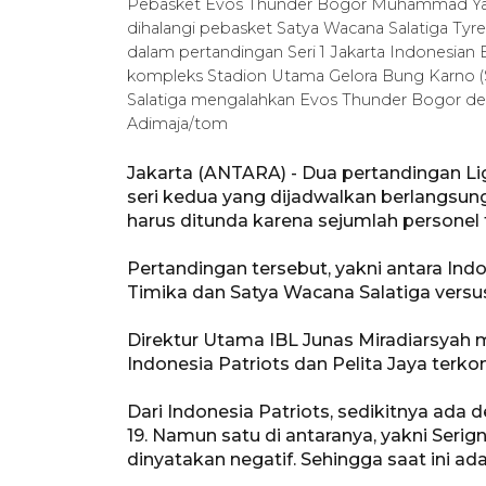
Pebasket Evos Thunder Bogor Muhammad Yass
dihalangi pebasket Satya Wacana Salatiga Tyre
dalam pertandingan Seri 1 Jakarta Indonesian 
kompleks Stadion Utama Gelora Bung Karno (S
Salatiga mengalahkan Evos Thunder Bogor
Adimaja/tom
Jakarta (ANTARA) - Dua pertandingan Li
seri kedua yang dijadwalkan berlangsung
harus ditunda karena sejumlah personel 
Pertandingan tersebut, yakni antara In
Timika dan Satya Wacana Salatiga versus 
Direktur Utama IBL Junas Miradiarsyah m
Indonesia Patriots dan Pelita Jaya terko
Dari Indonesia Patriots, sedikitnya ada 
19. Namun satu di antaranya, yakni Seri
dinyatakan negatif. Sehingga saat ini ad