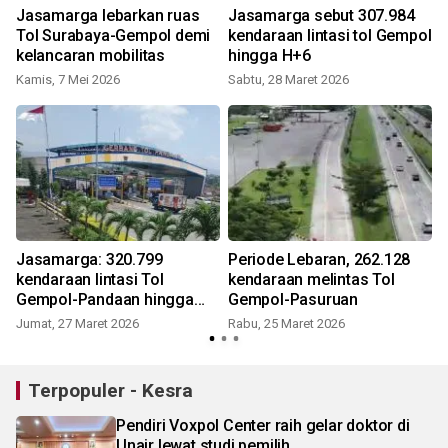
Jasamarga lebarkan ruas
Jasamarga sebut 307.984
Tol Surabaya-Gempol demi
kendaraan lintasi tol Gempol
kelancaran mobilitas
hingga H+6
S
Kamis, 7 Mei 2026
Sabtu, 28 Maret 2026
Jasamarga: 320.799
Periode Lebaran, 262.128
kendaraan lintasi Tol
kendaraan melintas Tol
Gempol-Pandaan hingga
Gempol-Pasuruan
H+5
Jumat, 27 Maret 2026
Rabu, 25 Maret 2026
S
Terpopuler - Kesra
Pendiri Voxpol Center raih gelar doktor di
Unair lewat studi pemilih