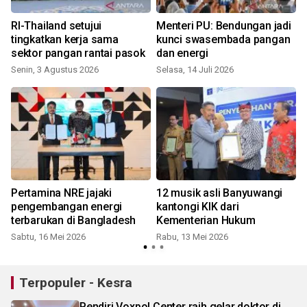
RI-Thailand setujui
Menteri PU: Bendungan jadi
tingkatkan kerja sama
kunci swasembada pangan
sektor pangan rantai pasok
dan energi
Senin, 3 Agustus 2026
Selasa, 14 Juli 2026
R
Pertamina NRE jajaki
12 musik asli Banyuwangi
pengembangan energi
kantongi KIK dari
terbarukan di Bangladesh
Kementerian Hukum
Sabtu, 16 Mei 2026
Rabu, 13 Mei 2026
K
Terpopuler - Kesra
Pendiri Voxpol Center raih gelar doktor di