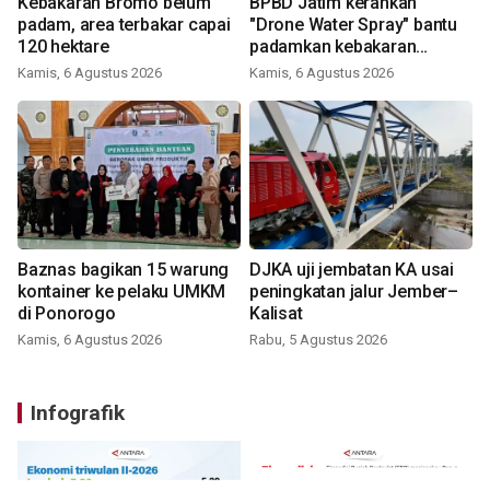
Kebakaran Bromo belum
BPBD Jatim kerahkan
padam, area terbakar capai
"Drone Water Spray" bantu
120 hektare
padamkan kebakaran
Bromo
Kamis, 6 Agustus 2026
Kamis, 6 Agustus 2026
Baznas bagikan 15 warung
DJKA uji jembatan KA usai
kontainer ke pelaku UMKM
peningkatan jalur Jember–
di Ponorogo
Kalisat
Kamis, 6 Agustus 2026
Rabu, 5 Agustus 2026
Infografik