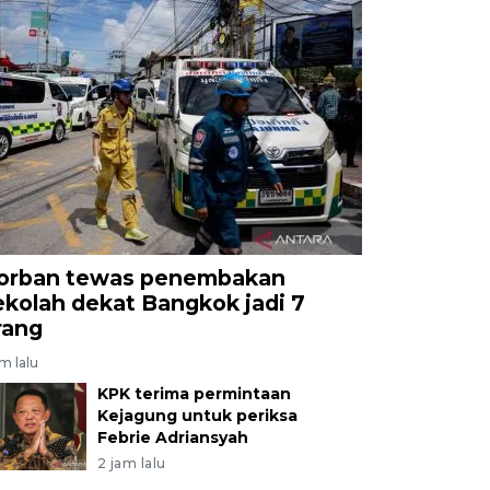
orban tewas penembakan
ekolah dekat Bangkok jadi 7
rang
am lalu
KPK terima permintaan
Kejagung untuk periksa
Febrie Adriansyah
2 jam lalu