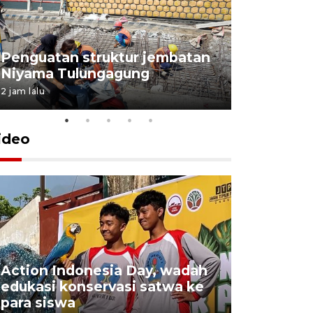
Penguatan struktur jembatan
Niyama Tulungagung
2 jam lalu
ideo
Action Indonesia Day, wadah
Gubernur 
edukasi konservasi satwa ke
kontinge
para siswa
Jambore 