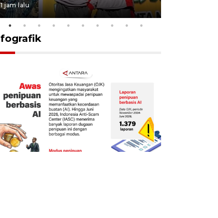
1 jam lalu
17 jam lalu
nfografik