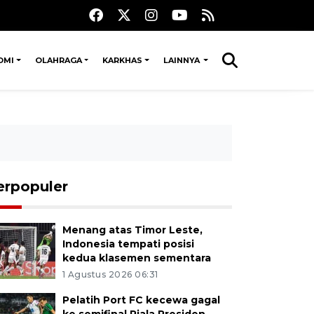
OMI
OLAHRAGA
KARKHAS
LAINNYA
erpopuler
Menang atas Timor Leste,
Indonesia tempati posisi
kedua klasemen sementara
1 Agustus 2026 06:31
Pelatih Port FC kecewa gagal