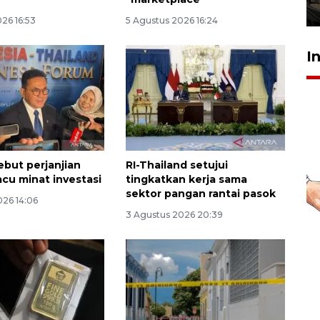
5 Agustus 2026 19:33
26 16:53
5 Agustus 2026 16:24
I
but perjanjian
RI-Thailand setujui
cu minat investasi
tingkatkan kerja sama
sektor pangan rantai pasok
026 14:06
3 Agustus 2026 20:39