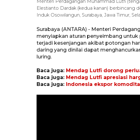
Menteri Perdagangan Muhammad Lutfi (tengah
Elestianto Dardak (kedua kanan) berbincang
Induk Osowilangun, Surabaya, Jawa Timur, Se
Surabaya (ANTARA) - Menteri Perdaga
menyiapkan aturan penyeimbang untuk pen
terjadi kesenjangan akibat potongan har
daring yang dinilai dapat menghancurka
luring.
Baca juga:
Mendag Lutfi dorong perlu
Baca juga:
Mendag Lutfi apresiasi har
Baca juga:
Indonesia ekspor komoditas 