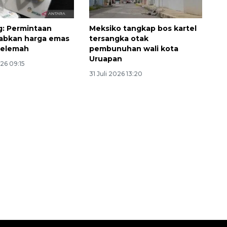
: Permintaan
Meksiko tangkap bos kartel
abkan harga emas
tersangka otak
melemah
pembunuhan wali kota
Uruapan
26 09:15
31 Juli 2026 13:20
Ekspedisi Rupiah Berdaulat
2026 sambangi Papua
2026-08-06 13:15:00