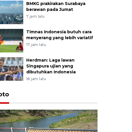
BMKG prakirakan Surabaya
berawan pada Jumat
7 jam lalu
Timnas Indonesia butuh cara
menyerang yang lebih variatif
17 jam lalu
Herdman: Laga lawan
Singapura ujian yang
dibutuhkan Indonesia
18 jam lalu
oto
Permintaa
jelang H
2 jam lalu