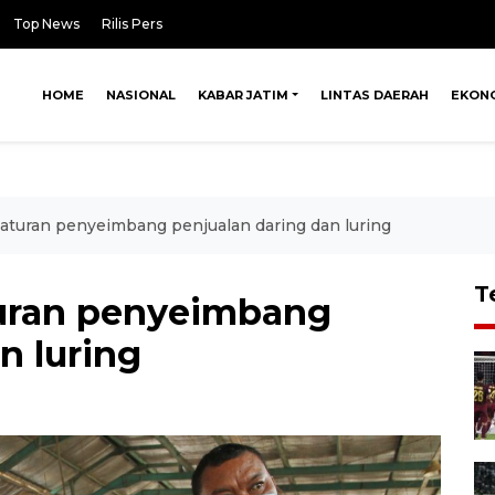
Top News
Rilis Pers
HOME
NASIONAL
KABAR JATIM
LINTAS DAERAH
EKON
aturan penyeimbang penjualan daring dan luring
T
uran penyeimbang
n luring