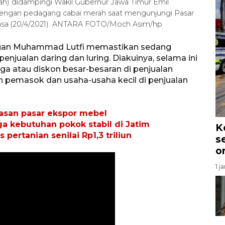
) didampingi Wakil Gubernur Jawa Timur Emil
 dengan pedagang cabai merah saat mengunjungi Pasar
lasa (20/4/2021). ANTARA FOTO/Moch Asim/hp
ngan Muhammad Lutfi memastikan sedang
jualan daring dan luring. Diakuinya, selama ini
ga atau diskon besar-besaran di penjualan
n pemasok dan usaha-usaha kecil di penjualan
asan pasar ekspor mebel
ga kebutuhan pokok stabil di Jatim
K
pertanian senilai Rp1,3 triliun
s
o
1 j