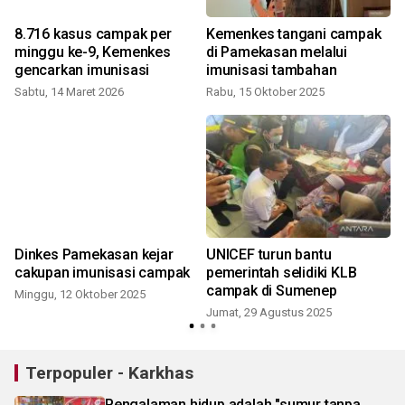
8.716 kasus campak per
Kemenkes tangani campak
minggu ke-9, Kemenkes
di Pamekasan melalui
gencarkan imunisasi
imunisasi tambahan
Sabtu, 14 Maret 2026
Rabu, 15 Oktober 2025
S
Dinkes Pamekasan kejar
UNICEF turun bantu
cakupan imunisasi campak
pemerintah selidiki KLB
campak di Sumenep
Minggu, 12 Oktober 2025
Jumat, 29 Agustus 2025
S
Terpopuler - Karkhas
Pengalaman hidup adalah "sumur tanpa