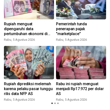
i
Rupiah menguat
Pemerintah tunda
dipengaruhi data
penerapan pajak
pertumbuhan ekonomi di
"marketplace"
atas ekspektasi
Rabu, 5 Agustus 2026
Rabu, 5 Agustus 2026
Rupiah diprediksi melemah
Rabu ini rupiah menguat
n
karena pelaku pasar tunggu
menjadi Rp17.972 per dolar
rilis data NFP AS
AS
Rabu, 5 Agustus 2026
Rabu, 5 Agustus 2026