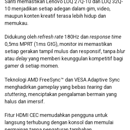
Santi memastikan Lenovo LOQ 27Q-10 dan LOQ 32Q-
10 menjadikan setiap adegan dalam gim, video,
maupun konten kreatif terasa lebih hidup dan
memukau.
Didukung oleh
refresh rate
180Hz dan
response time
0,5ms MPRT (1ms GtG), monitor ini memastikan
setiap gerakan tampil mulus dan responsif, tanpa
blur
atau
delay
yang memberi keunggulan kompetitif bagi
gamer
di setiap momen.
Teknologi AMD FreeSync™ dan VESA Adaptive Sync
menghadirkan
gameplay
yang bebas
tearing
dan
stuttering
, menciptakan pengalaman bermain yang
halus dan imersif.
Fitur HDMI CEC memudahkan pengguna untuk
langsung terhubung dengan konsol dan memulai
permainan tanpa pengaturan tambahan.