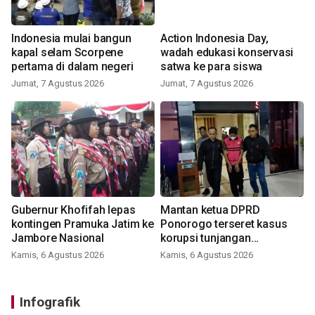
Indonesia mulai bangun
Action Indonesia Day,
kapal selam Scorpene
wadah edukasi konservasi
pertama di dalam negeri
satwa ke para siswa
Jumat, 7 Agustus 2026
Jumat, 7 Agustus 2026
Gubernur Khofifah lepas
Mantan ketua DPRD
kontingen Pramuka Jatim ke
Ponorogo terseret kasus
Jambore Nasional
korupsi tunjangan
perumahan
Kamis, 6 Agustus 2026
Kamis, 6 Agustus 2026
Infografik