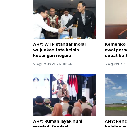
AHY: WTP standar moral
Kemenko I
wujudkan tata kelola
awal perp
keuangan negara
cepat ke 
7 Agustus 2026 08:24
5 Agustus 2
AHY: Rumah layak huni
AHY: Renc