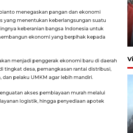
Subianto menegaskan pangan dan ekonomi
is yang menentukan keberlangsungan suatu
Penguatan struktur jembatan
ingnya keberanian bangsa Indonesia untuk
Niyama Tulungagung
membangun ekonomi yang berpihak kepada
7 Agustus 2026 14:36
V
akan menjadi penggerak ekonomi baru di daerah
 tingkat desa, pemangkasan rantai distribusi,
, dan pelaku UMKM agar lebih mandiri.
 penguatan akses pembiayaan murah melalui
 layanan logistik, hingga penyediaan apotek
BPBD Jatim kerahkan "Drone
Water Spray" bantu padamkan
kebakaran Bromo