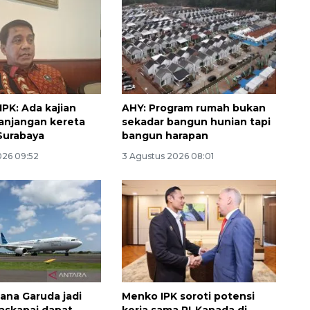
PK: Ada kajian
AHY: Program rumah bukan
anjangan kereta
sekadar bangun hunian tapi
Surabaya
bangun harapan
026 09:52
3 Agustus 2026 08:01
160 ribu sambungan baru
jaringan gas 2026
2026-08-07 18:00:00
ana Garuda jadi
Menko IPK soroti potensi