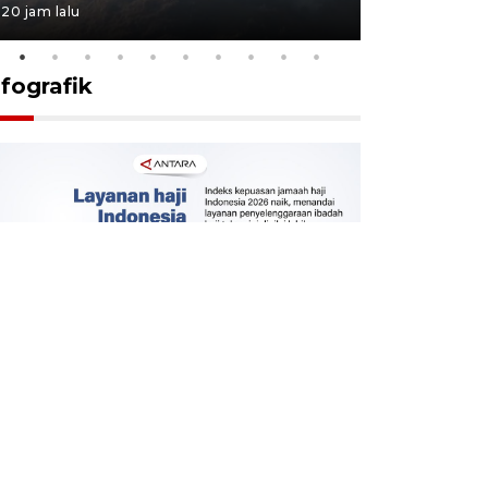
20 jam lalu
21 jam lalu
nfografik