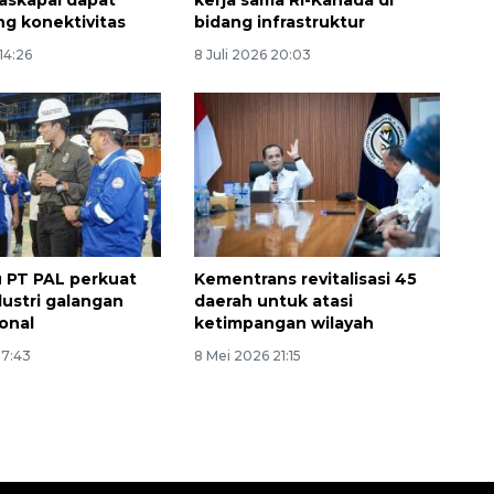
askapai dapat
kerja sama RI-Kanada di
g konektivitas
bidang infrastruktur
14:26
8 Juli 2026 20:03
u PT PAL perkuat
Kementrans revitalisasi 45
dustri galangan
daerah untuk atasi
ional
ketimpangan wilayah
17:43
8 Mei 2026 21:15