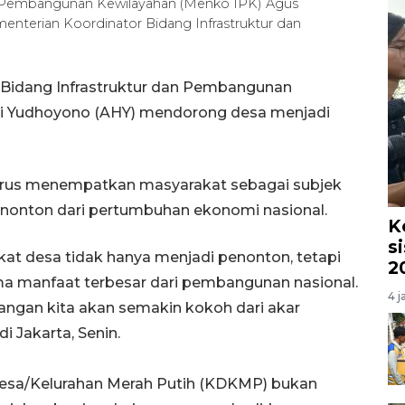
an Pembangunan Kewilayahan (Menko IPK) Agus
nterian Koordinator Bidang Infrastruktur dan
r Bidang Infrastruktur dan Pembangunan
ti Yudhoyono (AHY) mendorong desa menjadi
us menempatkan masyarakat sebagai subjek
onton dari pertumbuhan ekonomi nasional.
K
s
at desa tidak hanya menjadi penonton, tetapi
2
ma manfaat terbesar dari pembangunan nasional.
4 j
angan kita akan semakin kokoh dari akar
i Jakarta, Senin.
 Desa/Kelurahan Merah Putih (KDKMP) bukan