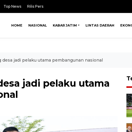
Top News
Rilis Pers
HOME
NASIONAL
KABAR JATIM
LINTAS DAERAH
EKON
 desa jadi pelaku utama pembangunan nasional
T
esa jadi pelaku utama
onal