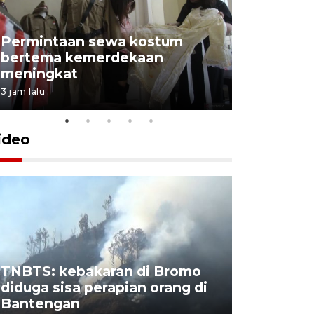
Permintaan sewa kostum
bertema kemerdekaan
Perpusta
meningkat
Lingkunga
3 jam lalu
3 jam lalu
ideo
TNBTS: kebakaran di Bromo
Khofifah 
diduga sisa perapian orang di
Bromo, a
Bantengan
capai 176