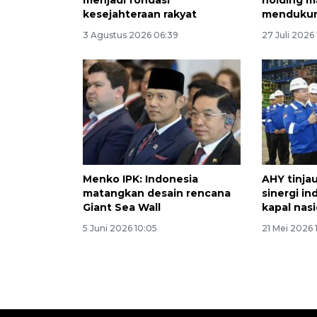
menjadi fondasi
holding m
kesejahteraan rakyat
mendukun
3 Agustus 2026 06:39
27 Juli 2026 
Menko IPK: Indonesia
AHY tinja
matangkan desain rencana
sinergi in
Giant Sea Wall
kapal nas
5 Juni 2026 10:05
21 Mei 2026 