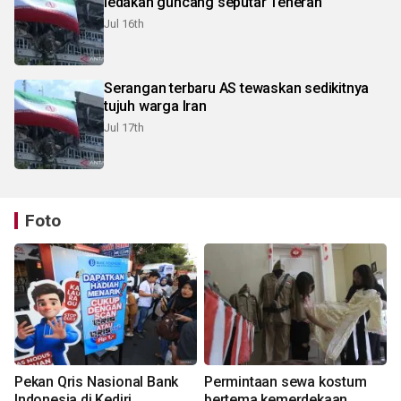
ledakan guncang seputar Teheran
Jul 16th
Serangan terbaru AS tewaskan sedikitnya
tujuh warga Iran
Jul 17th
Foto
Pekan Qris Nasional Bank
Permintaan sewa kostum
Indonesia di Kediri
bertema kemerdekaan