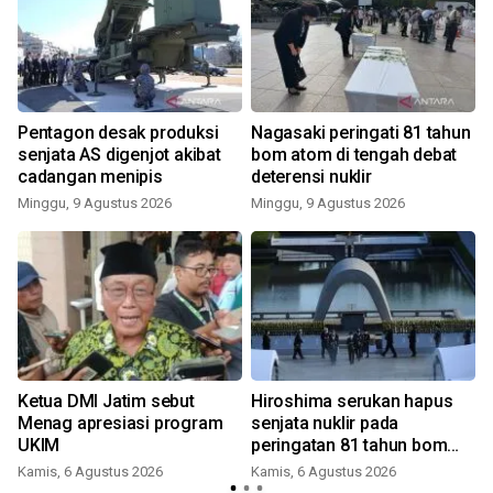
Pentagon desak produksi
Nagasaki peringati 81 tahun
a
senjata AS digenjot akibat
bom atom di tengah debat
cadangan menipis
deterensi nuklir
Minggu, 9 Agustus 2026
Minggu, 9 Agustus 2026
a
Ketua DMI Jatim sebut
Hiroshima serukan hapus
Menag apresiasi program
senjata nuklir pada
UKIM
peringatan 81 tahun bom
atom
Kamis, 6 Agustus 2026
Kamis, 6 Agustus 2026