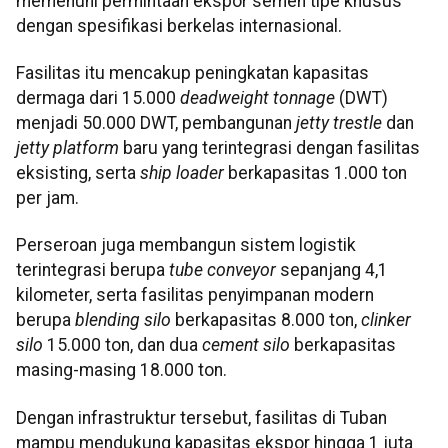
memenuhi permintaan ekspor semen tipe khusus
dengan spesifikasi berkelas internasional.
Fasilitas itu mencakup peningkatan kapasitas
dermaga dari 15.000
deadweight tonnage
(DWT)
menjadi 50.000 DWT, pembangunan
jetty trestle
dan
jetty platform
baru yang terintegrasi dengan fasilitas
eksisting, serta
ship loader
berkapasitas 1.000 ton
per jam.
Perseroan juga membangun sistem logistik
terintegrasi berupa
tube conveyor
sepanjang 4,1
kilometer, serta fasilitas penyimpanan modern
berupa
blending silo
berkapasitas 8.000 ton,
clinker
silo
15.000 ton, dan dua
cement silo
berkapasitas
masing-masing 18.000 ton.
Dengan infrastruktur tersebut, fasilitas di Tuban
mampu mendukung kapasitas ekspor hingga 1 juta