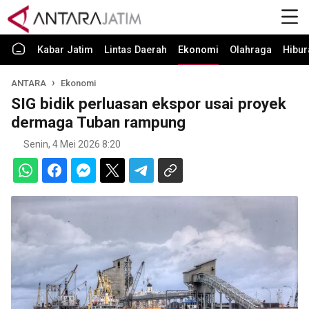
Kabar Jatim
Lintas Daerah
Ekonomi
Olahraga
Hibur
ANTARA
Ekonomi
SIG bidik perluasan ekspor usai proyek
dermaga Tuban rampung
Senin, 4 Mei 2026 8:20