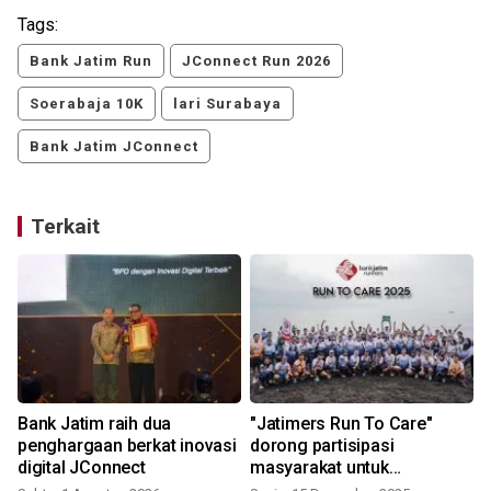
Tags:
Bank Jatim Run
JConnect Run 2026
Soerabaja 10K
lari Surabaya
Bank Jatim JConnect
Terkait
Bank Jatim raih dua
"Jatimers Run To Care"
penghargaan berkat inovasi
dorong partisipasi
digital JConnect
masyarakat untuk
pelestarian lingkungan