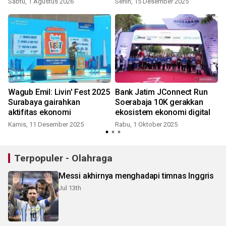
Sabtu, 1 Agustus 2026
Senin, 15 Desember 2025
S
Wagub Emil: Livin' Fest 2025
Bank Jatim JConnect Run
Surabaya gairahkan
Soerabaja 10K gerakkan
aktifitas ekonomi
ekosistem ekonomi digital
Kamis, 11 Desember 2025
Rabu, 1 Oktober 2025
Terpopuler - Olahraga
Messi akhirnya menghadapi timnas Inggris
Jul 13th