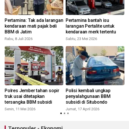
h
Pertamina: Tak ada larangan
Pertamina bantah isu
n
kendaraan mati pajak beli
larangan Pertalite untuk
BBM di Jatim
kendaraan merk tertentu
Rabu, 8 Juli 2026
Sabtu, 23 Mei 2026
S
Polres Jember tahan sopir
Polisi kembali ungkap
truk usai ditetapkan
penyalahgunaan BBM
tersangka BBM subsidi
subsidi di Situbondo
Senin, 11 Mei 2026
Jumat, 17 April 2026
Terpopuler - Ekonomi