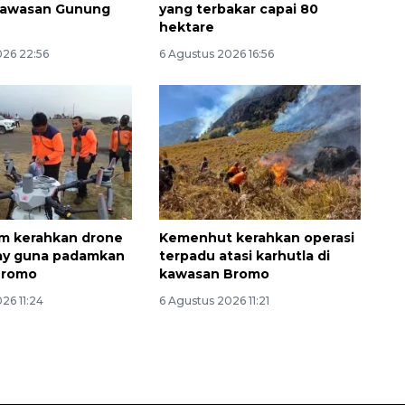
 kawasan Gunung
yang terbakar capai 80
hektare
026 22:56
6 Agustus 2026 16:56
m kerahkan drone
Kemenhut kerahkan operasi
ray guna padamkan
terpadu atasi karhutla di
Bromo
kawasan Bromo
26 11:24
6 Agustus 2026 11:21