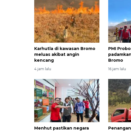
Karhutla di kawasan Bromo
PMI Probo
meluas akibat angin
padamkan
kencang
Bromo
4 jam lalu
16 jam lalu
Menhut pastikan negara
Penangan