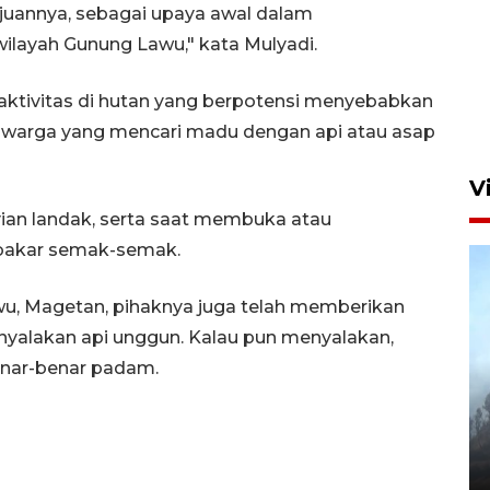
uannya, sebagai upaya awal dalam
wilayah Gunung Lawu," kata Mulyadi.
Gerakan Pasar Murah di
Sidoarjo
aktivitas di hutan yang berpotensi menyebabkan
7 Agustus 2026 18:40
as warga yang mencari madu dengan api atau asap
V
an landak, serta saat membuka atau
bakar semak-semak.
wu, Magetan, pihaknya juga telah memberikan
yalakan api unggun. Kalau pun menyalakan,
enar-benar padam.
BPBD Jatim kerahkan "Drone
Water Spray" bantu padamkan
kebakaran Bromo
6 Agustus 2026 18:23