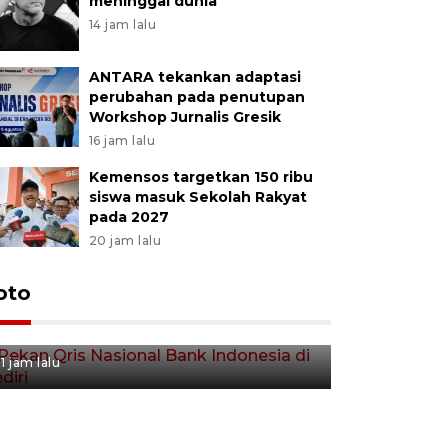
meninggal dunia
14 jam lalu
ANTARA tekankan adaptasi
perubahan pada penutupan
Workshop Jurnalis Gresik
16 jam lalu
Kemensos targetkan 150 ribu
siswa masuk Sekolah Rakyat
pada 2027
20 jam lalu
oto
Pekan Qris Nasional Bank
Indonesia di Kediri
1 jam lalu