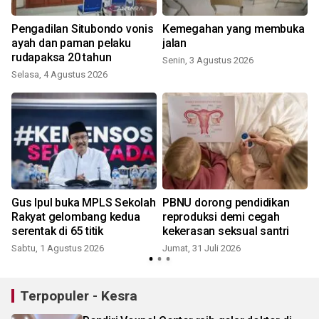
i
Pengadilan Situbondo vonis
Kemegahan yang membuka
ayah dan paman pelaku
jalan
rudapaksa 20 tahun
Senin, 3 Agustus 2026
J
Selasa, 4 Agustus 2026
Gus Ipul buka MPLS Sekolah
PBNU dorong pendidikan
Rakyat gelombang kedua
reproduksi demi cegah
serentak di 65 titik
kekerasan seksual santri
Sabtu, 1 Agustus 2026
Jumat, 31 Juli 2026
R
Terpopuler - Kesra