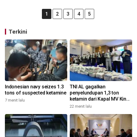
1
2
3
4
5
Terkini
Indonesian navy seizes 1.3
TNI AL gagalkan
tons of suspected ketamine
penyelundupan 1,3 ton
ketamin dari Kapal MV King
7 menit lalu
Sun
22 menit lalu