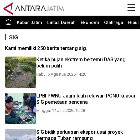
Kabar Jatim
Lintas Daerah
Ekonomi
Olahraga
Hibur
SIG
Kami memiliki 250 berita tentang sig.
Ketika hujan ekstrem bertemu DAS yang
belum pulih
Rabu, 5 Agustus 2026 14:20
LPBI PWNU Jatim latih relawan PCNU kuasai
SIG pemetaan bencana
Minggu, 14 Juni 2026 12:28
SIG bidik perluasan ekspor usai proyek
dermaga Tuban rampung