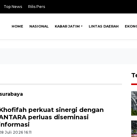
Top News
Rilis Pers
HOME
NASIONAL
KABAR JATIM
LINTAS DAERAH
EKON
T
 surabaya
Khofifah perkuat sinergi dengan
ANTARA perluas diseminasi
informasi
28 Juli 2026 16:11