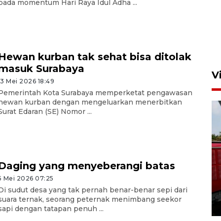
pada momentum Hari Raya Idul Adha ...
Hewan kurban tak sehat bisa ditolak
masuk Surabaya
V
13 Mei 2026 18:49
Pemerintah Kota Surabaya memperketat pengawasan
hewan kurban dengan mengeluarkan menerbitkan
Surat Edaran (SE) Nomor ...
Daging yang menyeberangi batas
Basarnas hentikan operasi
kedaruratan KM Mutiara
5 Mei 2026 07:25
Sentosa II
Di sudut desa yang tak pernah benar-benar sepi dari
suara ternak, seorang peternak menimbang seekor
4 Agustus 2026 22:38
sapi dengan tatapan penuh ...