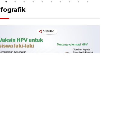
nfografik