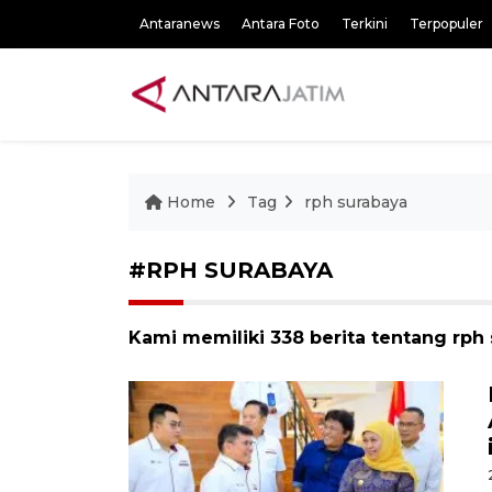
Antaranews
Antara Foto
Terkini
Terpopuler
Home
Tag
rph surabaya
#RPH SURABAYA
Kami memiliki 338 berita tentang rph