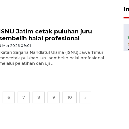
I
ISNU Jatim cetak puluhan juru
sembelih halal profesional
4 Mei 2026 09:01
Ikatan Sarjana Nahdlatul Ulama (ISNU) Jawa Timur
mencetak puluhan juru sembelih halal profesional
melalui pelatihan dan uji ...
6
7
8
9
10
»