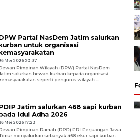
DPW Partai NasDem Jatim salurkan
kurban untuk organisasi
kemasyarakatan
26 Mei 2026 20:37
Dewan Pimpinan Wilayah (DPW) Partai NasDem
Jatim salurkan hewan kurban kepada organisasi
kemasyarakatan seperti pengurus wilayah ...
F
Distribusi bantuan mesin
pertanian di Kediri
PDIP Jatim salurkan 468 sapi kurban
11 jam lalu
pada Idul Adha 2026
26 Mei 2026 17:23
Dewan Pimpinan Daerah (DPD) PDI Perjuangan Jawa
Timur menyalurkan sebanyak 468 ekor sapi kurban