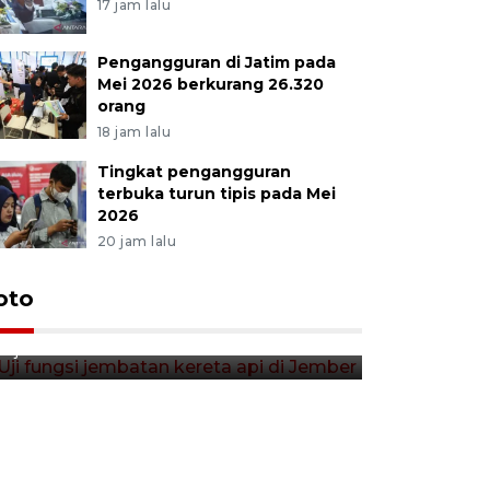
17 jam lalu
Pengangguran di Jatim pada
Mei 2026 berkurang 26.320
orang
18 jam lalu
Tingkat pengangguran
terbuka turun tipis pada Mei
2026
20 jam lalu
Uji fungsi jembatan kereta api
oto
Tera timb
di Jember
di pasar t
11 jam lalu
11 jam lalu