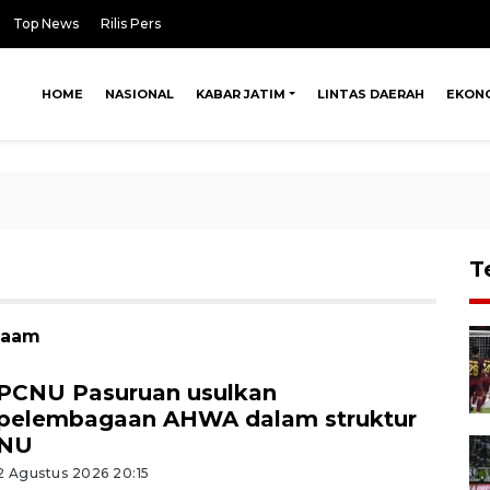
Top News
Rilis Pers
HOME
NASIONAL
KABAR JATIM
LINTAS DAERAH
EKON
T
s aam
PCNU Pasuruan usulkan
pelembagaan AHWA dalam struktur
NU
2 Agustus 2026 20:15