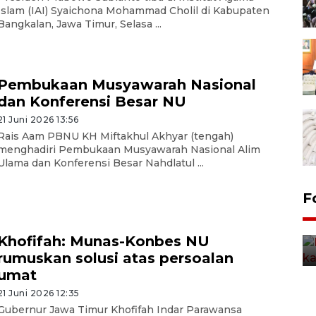
Islam (IAI) Syaichona Mohammad Cholil di Kabupaten
Bangkalan, Jawa Timur, Selasa ...
Pembukaan Musyawarah Nasional
dan Konferensi Besar NU
21 Juni 2026 13:56
Rais Aam PBNU KH Miftakhul Akhyar (tengah)
menghadiri Pembukaan Musyawarah Nasional Alim
Ulama dan Konferensi Besar Nahdlatul ...
Uji fungsi jembatan kereta api
F
di Jember
5 Agustus 2026 22:18
Khofifah: Munas-Konbes NU
rumuskan solusi atas persoalan
umat
21 Juni 2026 12:35
Gubernur Jawa Timur Khofifah Indar Parawansa