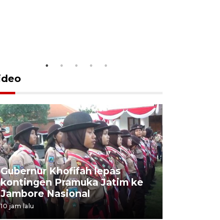
ideo
Gubernur Khofifah lepas
Mantan 
kontingen Pramuka Jatim ke
Ponorogo
Jambore Nasional
korupsi 
10 jam lalu
10 jam lalu