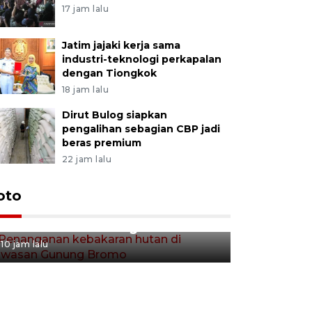
17 jam lalu
Jatim jajaki kerja sama
industri-teknologi perkapalan
dengan Tiongkok
18 jam lalu
Dirut Bulog siapkan
pengalihan sebagian CBP jadi
beras premium
22 jam lalu
Gerakan 
oto
Penanganan kebakaran hutan
Tulungag
di kawasan Gunung Bromo
10 jam lalu
10 jam lalu