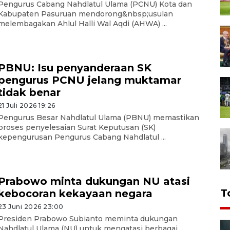
Pengurus Cabang Nahdlatul Ulama (PCNU) Kota dan
Kabupaten Pasuruan mendorong&nbsp;usulan
melembagakan Ahlul Halli Wal Aqdi (AHWA) ...
PBNU: Isu penyanderaan SK
pengurus PCNU jelang muktamar
tidak benar
21 Juli 2026 19:26
Pengurus Besar Nahdlatul Ulama (PBNU) memastikan
proses penyelesaian Surat Keputusan (SK)
kepengurusan Pengurus Cabang Nahdlatul ...
Prabowo minta dukungan NU atasi
T
kebocoran kekayaan negara
23 Juni 2026 23:00
Presiden Prabowo Subianto meminta dukungan
Nahdlatul Ulama (NU) untuk mengatasi berbagai