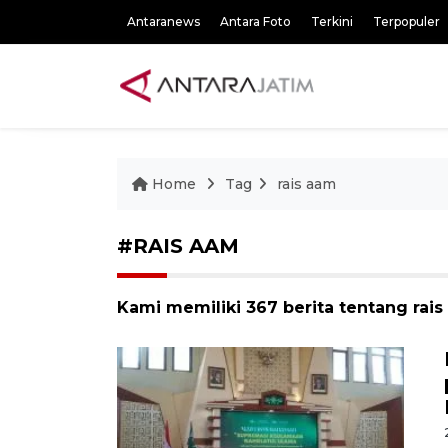
Antaranews
Antara Foto
Terkini
Terpopuler
Home
Tag
rais aam
#RAIS AAM
Kami memiliki 367 berita tentang rai