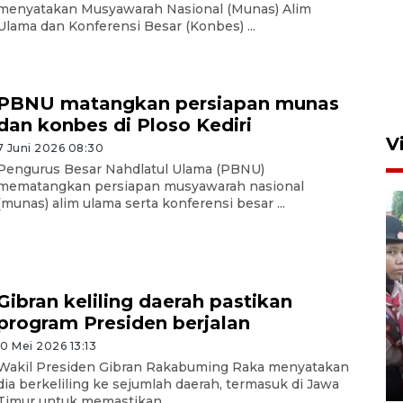
menyatakan Musyawarah Nasional (Munas) Alim
Ulama dan Konferensi Besar (Konbes) ...
PBNU matangkan persiapan munas
dan konbes di Ploso Kediri
V
7 Juni 2026 08:30
Pengurus Besar Nahdlatul Ulama (PBNU)
mematangkan persiapan musyawarah nasional
(munas) alim ulama serta konferensi besar ...
Gibran keliling daerah pastikan
BNPB optimalkan penguatan
program Presiden berjalan
Desa Tangguh Bencana di
10 Mei 2026 13:13
Jawa Timur
Wakil Presiden Gibran Rakabuming Raka menyatakan
5 Agustus 2026 19:09
dia berkeliling ke sejumlah daerah, termasuk di Jawa
Timur untuk memastikan ...