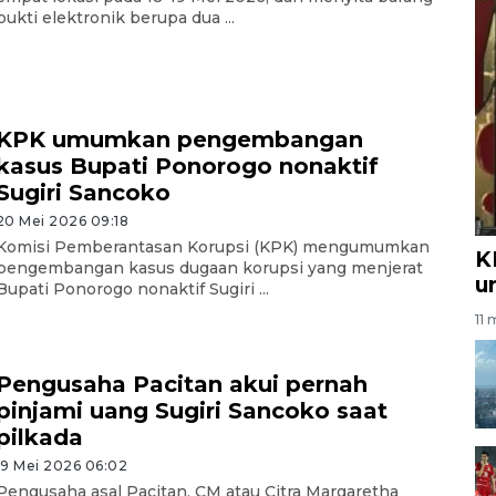
bukti elektronik berupa dua ...
KPK umumkan pengembangan
kasus Bupati Ponorogo nonaktif
Sugiri Sancoko
20 Mei 2026 09:18
Komisi Pemberantasan Korupsi (KPK) mengumumkan
K
pengembangan kasus dugaan korupsi yang menjerat
u
Bupati Ponorogo nonaktif Sugiri ...
11 
Pengusaha Pacitan akui pernah
pinjami uang Sugiri Sancoko saat
pilkada
19 Mei 2026 06:02
Pengusaha asal Pacitan, CM atau Citra Margaretha