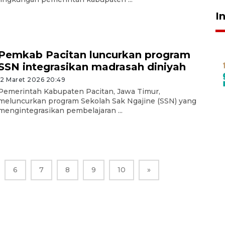
I
Pemkab Pacitan luncurkan program
SSN integrasikan madrasah diniyah
12 Maret 2026 20:49
Pemerintah Kabupaten Pacitan, Jawa Timur,
meluncurkan program Sekolah Sak Ngajine (SSN) yang
mengintegrasikan pembelajaran ...
6
7
8
9
10
»