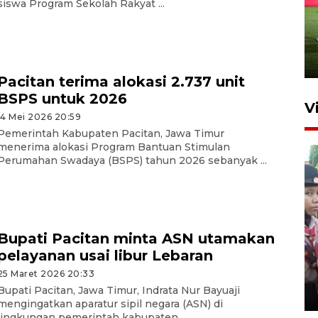
siswa Program Sekolah Rakyat ...
Pacitan terima alokasi 2.737 unit
BSPS untuk 2026
V
14 Mei 2026 20:59
Pemerintah Kabupaten Pacitan, Jawa Timur
menerima alokasi Program Bantuan Stimulan
Perumahan Swadaya (BSPS) tahun 2026 sebanyak ...
Bupati Pacitan minta ASN utamakan
BNPB optimalkan penguatan
pelayanan usai libur Lebaran
Desa Tangguh Bencana di
Jawa Timur
25 Maret 2026 20:33
Bupati Pacitan, Jawa Timur, Indrata Nur Bayuaji
5 Agustus 2026 19:09
mengingatkan aparatur sipil negara (ASN) di
lingkungan pemerintah kabupaten ...