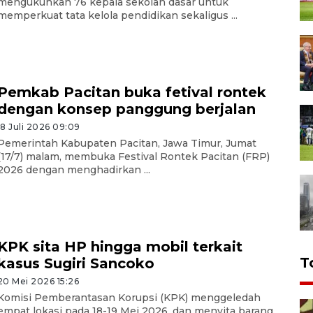
mengukuhkan 76 kepala sekolah dasar untuk
memperkuat tata kelola pendidikan sekaligus ...
Pemkab Pacitan buka fetival rontek
dengan konsep panggung berjalan
18 Juli 2026 09:09
Pemerintah Kabupaten Pacitan, Jawa Timur, Jumat
(17/7) malam, membuka Festival Rontek Pacitan (FRP)
2026 dengan menghadirkan ...
KPK sita HP hingga mobil terkait
T
kasus Sugiri Sancoko
20 Mei 2026 15:26
Komisi Pemberantasan Korupsi (KPK) menggeledah
empat lokasi pada 18-19 Mei 2026, dan menyita barang