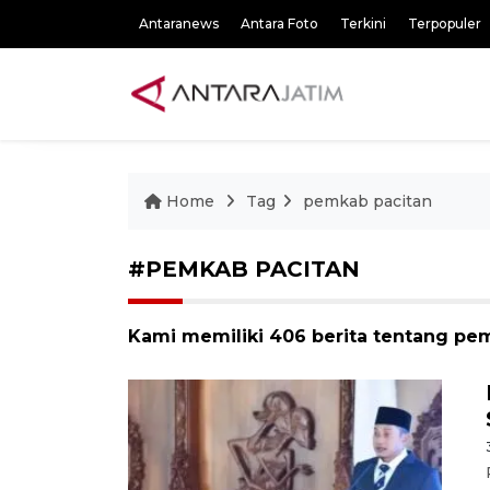
Antaranews
Antara Foto
Terkini
Terpopuler
Home
Tag
pemkab pacitan
#PEMKAB PACITAN
Kami memiliki 406 berita tentang pe