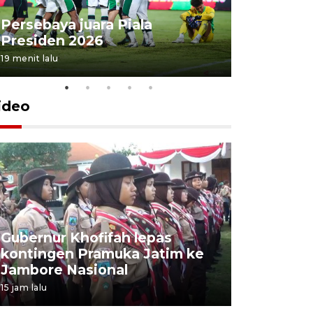
Persebaya juara Piala
Peningka
Presiden 2026
ekonomi 
19 menit lalu
22 menit lalu
ideo
Gubernur Khofifah lepas
Mantan 
kontingen Pramuka Jatim ke
Ponorogo
Jambore Nasional
korupsi 
15 jam lalu
15 jam lalu