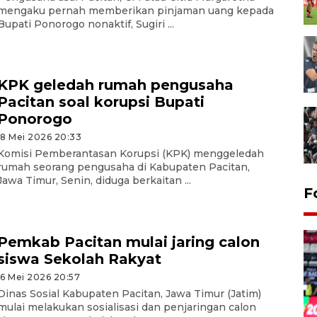
mengaku pernah memberikan pinjaman uang kepada
Bupati Ponorogo nonaktif, Sugiri ...
KPK geledah rumah pengusaha
Pacitan soal korupsi Bupati
Ponorogo
18 Mei 2026 20:33
Komisi Pemberantasan Korupsi (KPK) menggeledah
rumah seorang pengusaha di Kabupaten Pacitan,
Jawa Timur, Senin, diduga berkaitan ...
Gerakan pangan murah
F
Tulungagung
15 jam lalu
Pemkab Pacitan mulai jaring calon
siswa Sekolah Rakyat
16 Mei 2026 20:57
Dinas Sosial Kabupaten Pacitan, Jawa Timur (Jatim)
mulai melakukan sosialisasi dan penjaringan calon