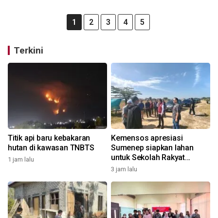
1
2
3
4
5
Terkini
Titik api baru kebakaran
Kemensos apresiasi
hutan di kawasan TNBTS
Sumenep siapkan lahan
untuk Sekolah Rakyat
1 jam lalu
permanen
3 jam lalu