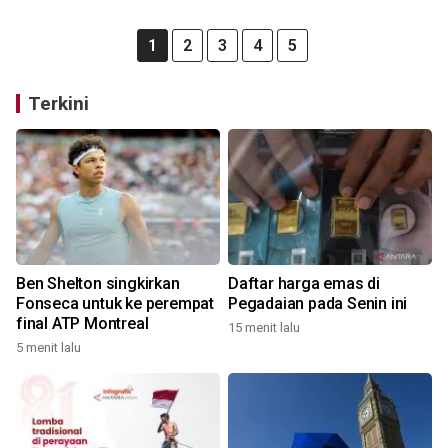
1
2
3
4
5
Terkini
Ben Shelton singkirkan
Daftar harga emas di
Fonseca untuk ke perempat
Pegadaian pada Senin ini
final ATP Montreal
15 menit lalu
5 menit lalu