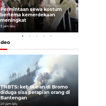
Permintaan sewa kostum
bertema kemerdekaan
Perpusta
meningkat
Lingkunga
3 jam lalu
3 jam lalu
ideo
TNBTS: kebakaran di Bromo
Khofifah 
diduga sisa perapian orang di
Bromo, a
Bantengan
capai 176
20 jam lalu
20 jam lalu