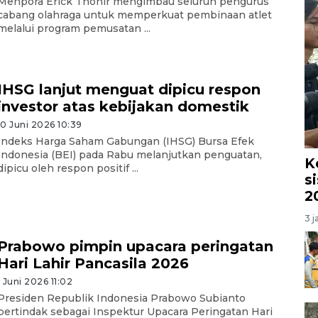
Menpora Erick Thohir mengimbau seluruh pengurus
cabang olahraga untuk memperkuat pembinaan atlet
melalui program pemusatan ...
IHSG lanjut menguat dipicu respon
investor atas kebijakan domestik
10 Juni 2026 10:39
Indeks Harga Saham Gabungan (IHSG) Bursa Efek
Indonesia (BEI) pada Rabu melanjutkan penguatan,
K
dipicu oleh respon positif ...
s
2
3 j
Prabowo pimpin upacara peringatan
Hari Lahir Pancasila 2026
1 Juni 2026 11:02
Presiden Republik Indonesia Prabowo Subianto
bertindak sebagai Inspektur Upacara Peringatan Hari