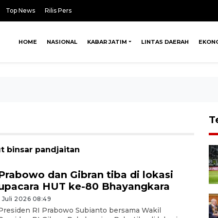
Top News
Rilis Pers
HOME
NASIONAL
KABAR JATIM
LINTAS DAERAH
EKON
T
t binsar pandjaitan
Prabowo dan Gibran tiba di lokasi
upacara HUT ke-80 Bhayangkara
1 Juli 2026 08:49
Presiden RI Prabowo Subianto bersama Wakil