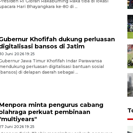
Presiden RI Gibran Rakabuming Raka tiba di lokasi
upacara Hari Bhayangkara ke-80 di ...
Gubernur Khofifah dukung perluasan
digitalisasi bansos di Jatim
30 Juni 2026 19:25
Gubernur Jawa Timur Khofifah Indar Parawansa
mendukung perluasan digitalisasi bantuan sosial
(bansos) di delapan daerah sebagai ...
Menpora minta pengurus cabang
T
olahraga perkuat pembinaan
"multiyears"
27 Juni 2026 19:25