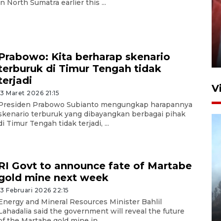
in North Sumatra earlier this ...
Penguatan struktur jembatan
Niyama Tulungagung
Prabowo: Kita berharap skenario
7 Agustus 2026 14:36
terburuk di Timur Tengah tidak
terjadi
V
13 Maret 2026 21:15
Presiden Prabowo Subianto mengungkap harapannya
skenario terburuk yang dibayangkan berbagai pihak
di Timur Tengah tidak terjadi, ...
RI Govt to announce fate of Martabe
gold mine next week
BPBD Jatim kerahkan "Drone
Water Spray" bantu padamkan
13 Februari 2026 22:15
Energy and Mineral Resources Minister Bahlil
kebakaran Bromo
Lahadalia said the government will reveal the future
6 Agustus 2026 18:23
of the Martabe gold mine in ...