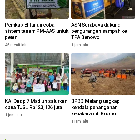
Pemkab Blitar uji coba
ASN Surabaya dukung
sistem tanam PM-AAS untuk
pengurangan sampah ke
petani
TPA Benowo
45 menit lalu
1 jam lalu
KAI Daop 7 Madiun salurkan
BPBD Malang ungkap
dana TJSL Rp123,126 juta
kendala penanganan
kebakaran di Bromo
1 jam lalu
1 jam lalu