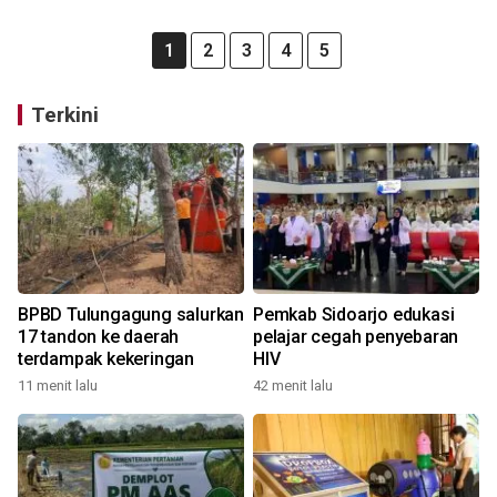
1
2
3
4
5
Terkini
BPBD Tulungagung salurkan
Pemkab Sidoarjo edukasi
17 tandon ke daerah
pelajar cegah penyebaran
terdampak kekeringan
HIV
11 menit lalu
42 menit lalu