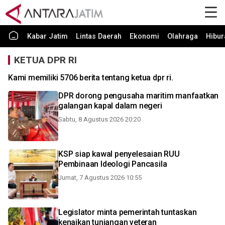
Kabar Jatim
Lintas Daerah
Ekonomi
Olahraga
Hibur
KETUA DPR RI
Kami memiliki 5706 berita tentang ketua dpr ri.
DPR dorong pengusaha maritim manfaatkan
galangan kapal dalam negeri
Sabtu, 8 Agustus 2026 20:20
KSP siap kawal penyelesaian RUU
Pembinaan Ideologi Pancasila
Jumat, 7 Agustus 2026 10:55
Legislator minta pemerintah tuntaskan
kenaikan tunjangan veteran