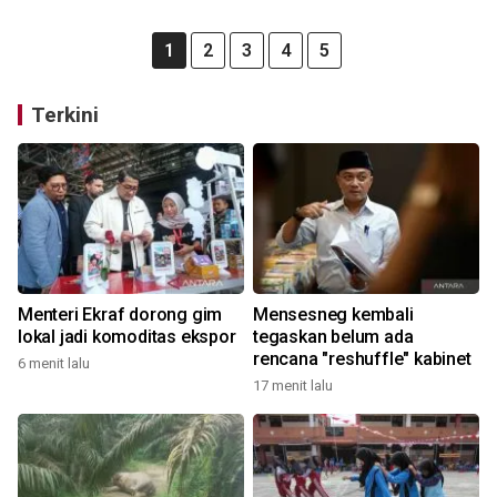
1
2
3
4
5
Terkini
Menteri Ekraf dorong gim
Mensesneg kembali
lokal jadi komoditas ekspor
tegaskan belum ada
rencana "reshuffle" kabinet
6 menit lalu
17 menit lalu