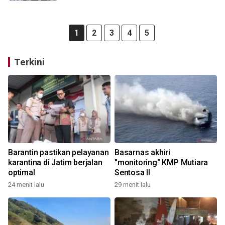
1
2
3
4
5
Terkini
Barantin pastikan pelayanan
Basarnas akhiri
karantina di Jatim berjalan
"monitoring" KMP Mutiara
optimal
Sentosa II
24 menit lalu
29 menit lalu