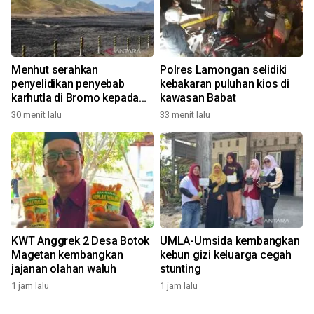
Menhut serahkan
Polres Lamongan selidiki
penyelidikan penyebab
kebakaran puluhan kios di
karhutla di Bromo kepada
kawasan Babat
aparat
30 menit lalu
33 menit lalu
KWT Anggrek 2 Desa Botok
UMLA-Umsida kembangkan
Magetan kembangkan
kebun gizi keluarga cegah
jajanan olahan waluh
stunting
1 jam lalu
1 jam lalu