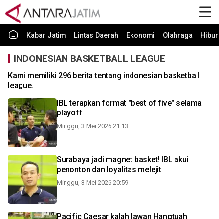
Kabar Jatim
Lintas Daerah
Ekonomi
Olahraga
Hibur
INDONESIAN BASKETBALL LEAGUE
Kami memiliki 296 berita tentang indonesian basketball
league.
IBL terapkan format "best of five" selama
playoff
Minggu, 3 Mei 2026 21:13
Surabaya jadi magnet basket! IBL akui
penonton dan loyalitas melejit
Minggu, 3 Mei 2026 20:59
Pacific Caesar kalah lawan Hangtuah