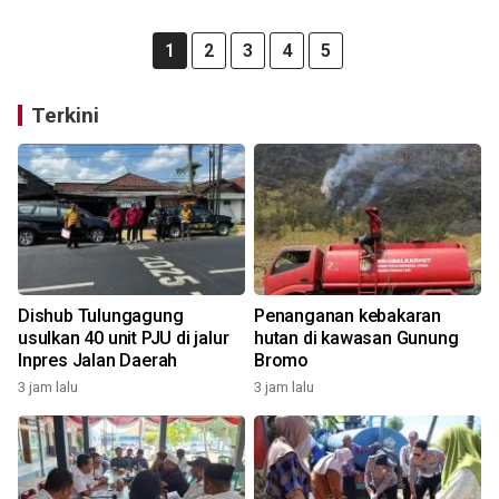
1
2
3
4
5
Terkini
Dishub Tulungagung
Penanganan kebakaran
usulkan 40 unit PJU di jalur
hutan di kawasan Gunung
Inpres Jalan Daerah
Bromo
3 jam lalu
3 jam lalu