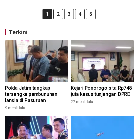
1
2
3
4
5
Terkini
Polda Jatim tangkap
Kejari Ponorogo sita Rp748
tersangka pembunuhan
juta kasus tunjangan DPRD
lansia di Pasuruan
27 menit lalu
9 menit lalu