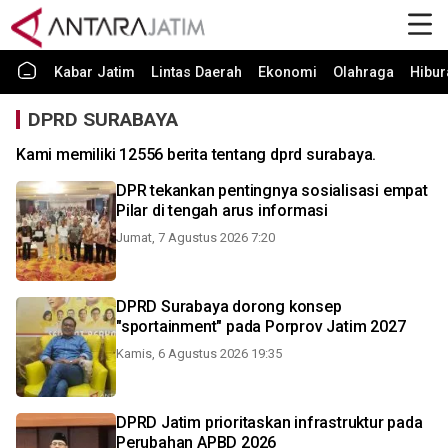
Kabar Jatim
Lintas Daerah
Ekonomi
Olahraga
Hibur
DPRD SURABAYA
Kami memiliki 12556 berita tentang dprd surabaya.
DPR tekankan pentingnya sosialisasi empat
Pilar di tengah arus informasi
Jumat, 7 Agustus 2026 7:20
DPRD Surabaya dorong konsep
"sportainment" pada Porprov Jatim 2027
Kamis, 6 Agustus 2026 19:35
DPRD Jatim prioritaskan infrastruktur pada
Perubahan APBD 2026