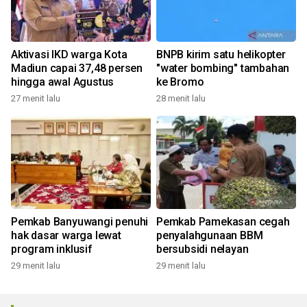
Aktivasi IKD warga Kota
BNPB kirim satu helikopter
Madiun capai 37,48 persen
"water bombing" tambahan
hingga awal Agustus
ke Bromo
27 menit lalu
28 menit lalu
Pemkab Banyuwangi penuhi
Pemkab Pamekasan cegah
hak dasar warga lewat
penyalahgunaan BBM
program inklusif
bersubsidi nelayan
29 menit lalu
29 menit lalu