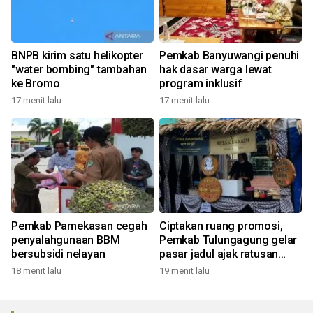
BNPB kirim satu helikopter
Pemkab Banyuwangi penuhi
"water bombing" tambahan
hak dasar warga lewat
ke Bromo
program inklusif
17 menit lalu
17 menit lalu
Pemkab Pamekasan cegah
Ciptakan ruang promosi,
penyalahgunaan BBM
Pemkab Tulungagung gelar
bersubsidi nelayan
pasar jadul ajak ratusan
UMKM lokal
18 menit lalu
19 menit lalu