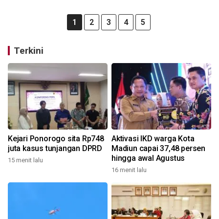
1
2
3
4
5
Terkini
Kejari Ponorogo sita Rp748
Aktivasi IKD warga Kota
juta kasus tunjangan DPRD
Madiun capai 37,48 persen
hingga awal Agustus
15 menit lalu
16 menit lalu