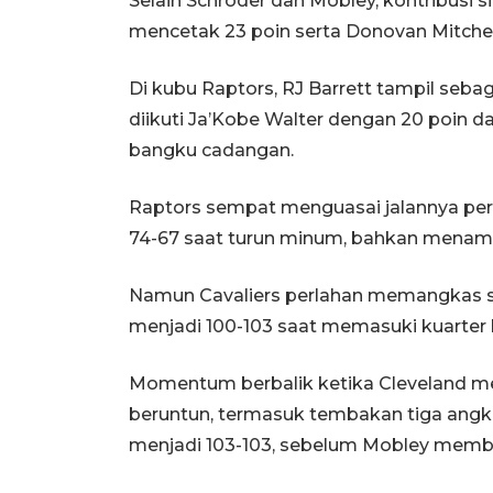
Selain Schroder dan Mobley, kontribusi 
mencetak 23 poin serta Donovan Mitchel
Di kubu Raptors, RJ Barrett tampil seba
diikuti Ja’Kobe Walter dengan 20 poin 
bangku cadangan.
Raptors sempat menguasai jalannya pe
74-67 saat turun minum, bahkan menamb
Namun Cavaliers perlahan memangkas sel
menjadi 100-103 saat memasuki kuarter
Momentum berbalik ketika Cleveland me
beruntun, termasuk tembakan tiga angk
menjadi 103-103, sebelum Mobley memb