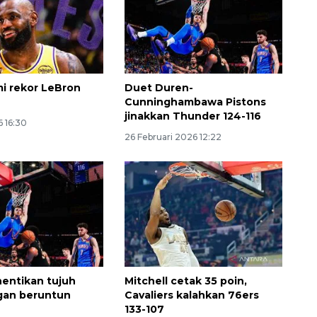
i rekor LeBron
Duet Duren-
Cunninghambawa Pistons
jinakkan Thunder 124-116
 16:30
26 Februari 2026 12:22
Vaksin HPV untuk siswa laki-
laki
2026-08-06 06:30:00
entikan tujuh
Mitchell cetak 35 poin,
an beruntun
Cavaliers kalahkan 76ers
133-107