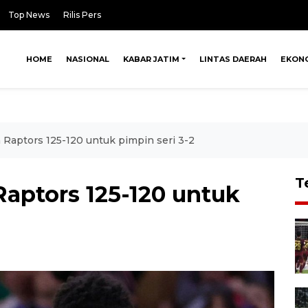
Top News
Rilis Pers
HOME
NASIONAL
KABAR JATIM
LINTAS DAERAH
EKON
n Raptors 125-120 untuk pimpin seri 3-2
T
Raptors 125-120 untuk