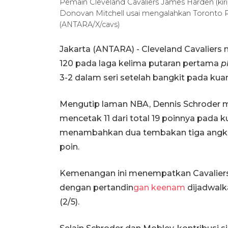
Pemain Cleveland Cavaliers James Harden (ki
Donovan Mitchell usai mengalahkan Toronto Ra
(ANTARA/X/cavs)
Jakarta (ANTARA) - Cleveland Cavaliers
120 pada laga kelima putaran pertama
p
3-2 dalam seri setelah bangkit pada kua
Mengutip laman NBA, Dennis Schroder 
mencetak 11 dari total 19 poinnya pada
menambahkan dua tembakan tiga angka 
poin.
Kemenangan ini menempatkan Cavaliers 
dengan pertandin
gan keenam
dijadwalk
(2/5).