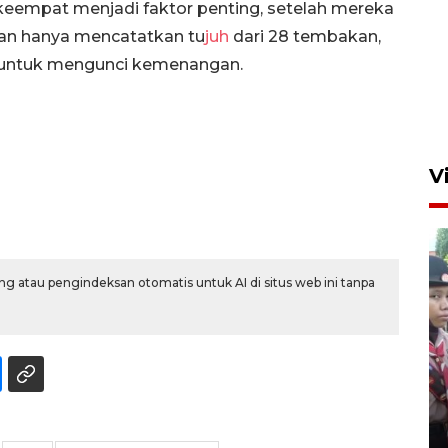
keempat menjadi faktor penting, setelah mereka
an hanya mencatatkan tu
juh
dari 28 tembakan,
if untuk mengunci kemenangan.
V
g atau pengindeksan otomatis untuk AI di situs web ini tanpa
BNPB optimalkan penguatan
Desa Tangguh Bencana di
Jawa Timur
5 Agustus 2026 19:09