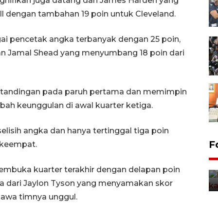
signifikan juga datang dari James Harden yang
l dengan tambahan 19 poin untuk Cleveland.
gai pencetak angka terbanyak dengan 25 poin,
dan Jamal Shead yang menyumbang 18 poin dari
rtandingan pada paruh pertama dan memimpin
ah keunggulan di awal kuarter ketiga.
isih angka dan hanya tertinggal tiga poin
Uji fungsi jembatan kereta api
F
 keempat.
di Jember
5 Agustus 2026 22:18
mbuka kuarter terakhir dengan delapan poin
a dari Jaylon Tyson yang menyamakan skor
awa timnya unggul.