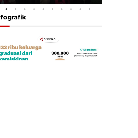
nfografik