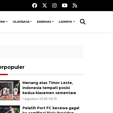
OMI
OLAHRAGA
KARKHAS
LAINNYA
erpopuler
Menang atas Timor Leste,
Indonesia tempati posisi
kedua klasemen sementara
1 Agustus 2026 06:31
Pelatih Port FC kecewa gagal