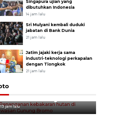
Singapura ujian yang
dibutuhkan Indonesia
14 jam lalu
Sri Mulyani kembali duduki
jabatan di Bank Dunia
21 jam lalu
Jatim jajaki kerja sama
industri-teknologi perkapalan
dengan Tiongkok
21 jam lalu
Gerakan 
oto
Penanganan kebakaran hutan
Tulungag
di kawasan Gunung Bromo
13 jam lalu
13 jam lalu