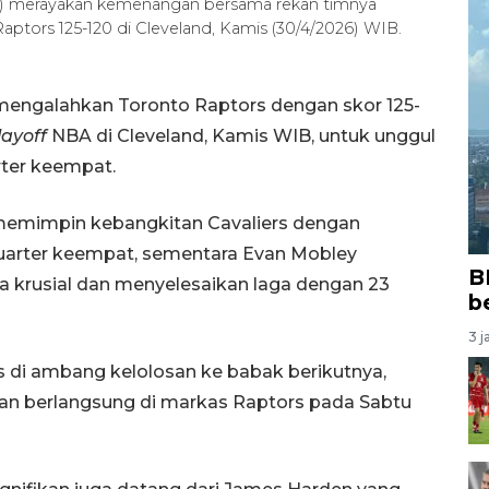
ri) merayakan kemenangan bersama rekan timnya
ptors 125-120 di Cleveland, Kamis (30/4/2026) WIB.
 mengalahkan Toronto Raptors dengan skor 125-
layoff
NBA di Cleveland, Kamis WIB, untuk unggul
rter keempat.
memimpin kebangkitan Cavaliers dengan
 kuarter keempat, sementara Evan Mobley
B
krusial dan menyelesaikan laga dengan 23
b
3 j
di ambang kelolosan ke babak berikutnya,
an berlangsung di markas Raptors pada Sabtu