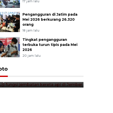
17 jam lalu
Pengangguran di Jatim pada
Mei 2026 berkurang 26.320
orang
18 jam lalu
Tingkat pengangguran
terbuka turun tipis pada Mei
2026
20 jam lalu
Uji fungsi jembatan kereta api
oto
Tera timb
di Jember
di pasar t
11 jam lalu
11 jam lalu