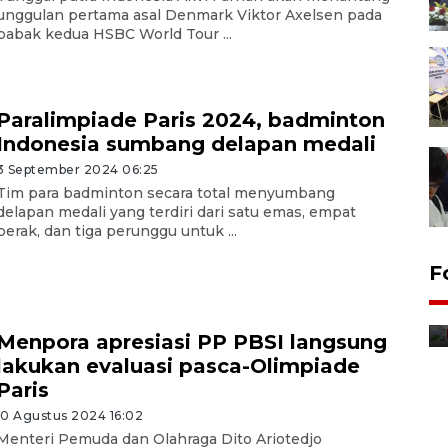
unggulan pertama asal Denmark Viktor Axelsen pada
babak kedua HSBC World Tour ...
Paralimpiade Paris 2024, badminton
Indonesia sumbang delapan medali
3 September 2024 06:25
Tim para badminton secara total menyumbang
delapan medali yang terdiri dari satu emas, empat
perak, dan tiga perunggu untuk ...
F
Distribusi bantuan mesin
pertanian di Kediri
Menpora apresiasi PP PBSI langsung
11 jam lalu
lakukan evaluasi pasca-Olimpiade
Paris
10 Agustus 2024 16:02
Menteri Pemuda dan Olahraga Dito Ariotedjo