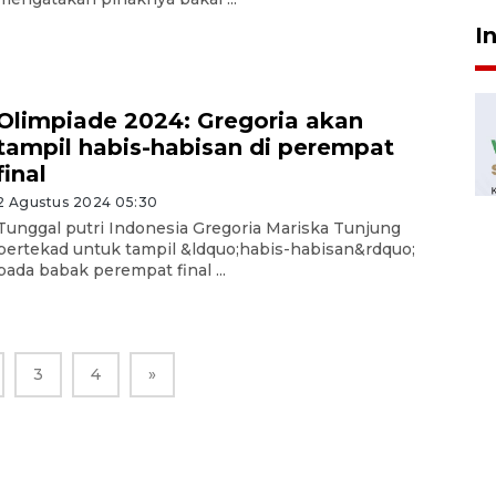
I
Olimpiade 2024: Gregoria akan
tampil habis-habisan di perempat
final
2 Agustus 2024 05:30
Tunggal putri Indonesia Gregoria Mariska Tunjung
bertekad untuk tampil &ldquo;habis-habisan&rdquo;
pada babak perempat final ...
3
4
»