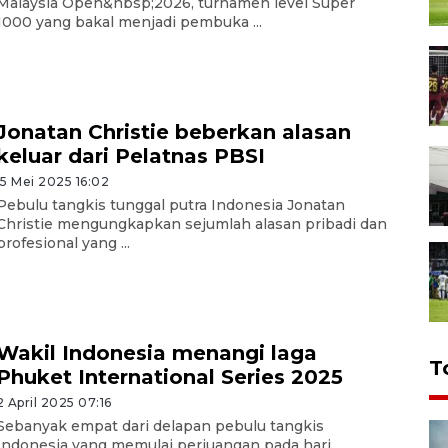
Malaysia Open&nbsp;2026, turnamen level Super
1000 yang bakal menjadi pembuka ...
Jonatan Christie beberkan alasan
keluar dari Pelatnas PBSI
15 Mei 2025 16:02
Pebulu tangkis tunggal putra Indonesia Jonatan
Christie mengungkapkan sejumlah alasan pribadi dan
profesional yang ...
Wakil Indonesia menangi laga
T
Phuket International Series 2025
2 April 2025 07:16
Sebanyak empat dari delapan pebulu tangkis
Indonesia yang memulai perjuangan pada hari