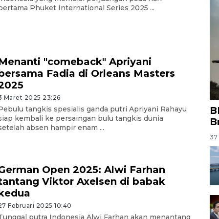
pertama Phuket International Series 2025 ...
Menanti "comeback" Apriyani
bersama Fadia di Orleans Masters
2025
3 Maret 2025 23:26
B
Pebulu tangkis spesialis ganda putri Apriyani Rahayu
siap kembali ke persaingan bulu tangkis dunia
B
setelah absen hampir enam ...
37 
German Open 2025: Alwi Farhan
tantang Viktor Axelsen di babak
kedua
27 Februari 2025 10:40
Tunggal putra Indonesia Alwi Farhan akan menantang