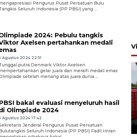
mengapresiasi Pengurus Pusat Persatuan Bulu
Tangkis Seluruh Indonesia (PP PBSI) yang ...
Olimpiade 2024: Pebulu tangkis
Viktor Axelsen pertahankan medali
V
emas
5 Agustus 2024 22:51
Tunggal putra Denmark Viktor Axelsen
mempertahankan gelar juara dan meraih medali emas
Olimpiade setelah menang atas juara dunia ...
PBSI bakal evaluasi menyeluruh hasil
Basarnas hentikan operasi
di Olimpiade 2024
kedaruratan KM Mutiara
Sentosa II
5 Agustus 2024 17:42
Sekretaris Jenderal Pengurus Pusat Persatuan
4 Agustus 2026 22:38
Bulutangkis Seluruh Indonesia (PP PBSI) Fadil Imran
mengatakan pihaknya bakal ...