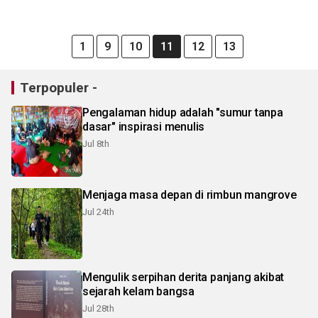
1
9
10
11
12
13
Terpopuler -
Pengalaman hidup adalah "sumur tanpa
dasar" inspirasi menulis
Jul 8th
Menjaga masa depan di rimbun mangrove
Jul 24th
Mengulik serpihan derita panjang akibat
sejarah kelam bangsa
Jul 28th