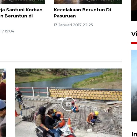
Presiden 2026
rja Santuni Korban
Kecelakaan Beruntun Di
12 jam lalu
n Beruntun di
Pasuruan
13 Januari 2017 22:25
17 15:04
V
BPBD Jatim kerahkan "Drone
Water Spray" bantu padamkan
kebakaran Bromo
6 Agustus 2026 18:23
I