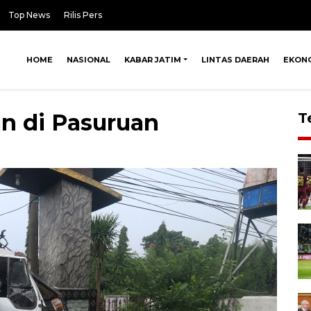
Top News
Rilis Pers
HOME
NASIONAL
KABAR JATIM
LINTAS DAERAH
EKON
n di Pasuruan
T