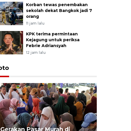
Korban tewas penembakan
sekolah dekat Bangkok jadi 7
orang
11 jam lalu
KPK terima permintaan
Kejagung untuk periksa
Febrie Adriansyah
12 jam lalu
oto
Gerakan Pasar Murah di
Penguata