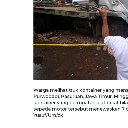
Raya Surabaya-
Warga melihat truk kontainer yang mena
n yang diduga
Purwodadi, Pasuruan, Jawa Timur, Minggu
umlah mobil
kontainer yang bermuatan alat berat hi
sepeda motor tersebut menewaskan 7 o
Yusuf/Um/zk