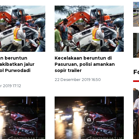
an beruntun
Kecelakaan beruntun di
akibatkan jalur
Pasuruan, polisi amankan
ol Purwodadi
sopir trailer
F
22 Desember 2019 16:50
 2019 17:12
Persebaya juara Piala