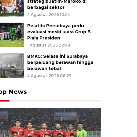
strategis Jatim-Maroko di
berbagai sektor
4 Agustus 2026 10:54
Pelatih: Persebaya perlu
evaluasi meski juara Grup B
Piala Presiden
1 Agustus 2026 22:48
BMKG: Selasa ini Surabaya
berpeluang berawan hingga
berawan tebal
4 Agustus 2026 08:29
op News
 melihat alat berat yang keluar dari truk kontainer yan
Surabaya-Malang, Purwodadi, Pasuruan, Jawa Timur, Min
akaan yang diduga truk kontainer yang bermuatan alat 
rak sejumlah mobil dan sepeda motor tersebut menew
 Antara Jatim/Muhammad Yusuf/Um/zk