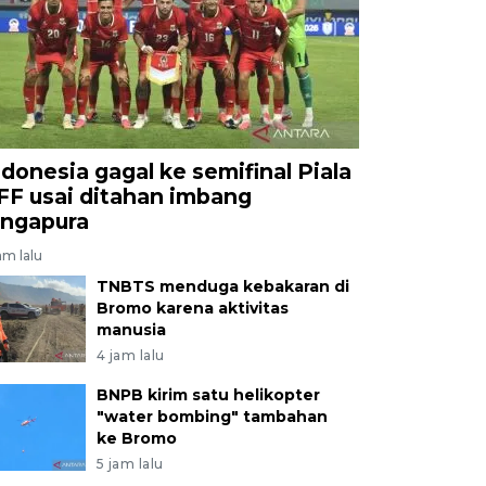
ndonesia gagal ke semifinal Piala
FF usai ditahan imbang
ingapura
am lalu
TNBTS menduga kebakaran di
Bromo karena aktivitas
manusia
4 jam lalu
BNPB kirim satu helikopter
"water bombing" tambahan
ke Bromo
5 jam lalu