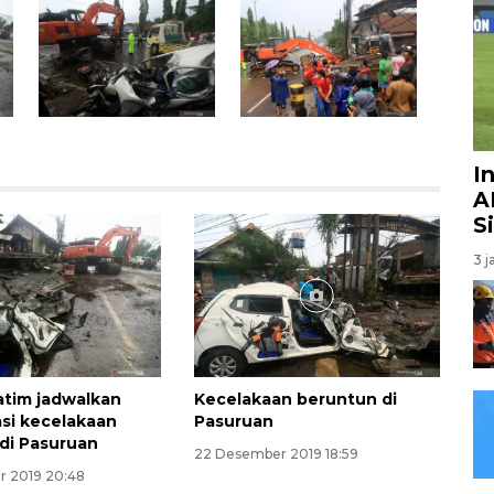
I
A
S
3 j
atim jadwalkan
Kecelakaan beruntun di
asi kecelakaan
Pasuruan
di Pasuruan
22 Desember 2019 18:59
 2019 20:48