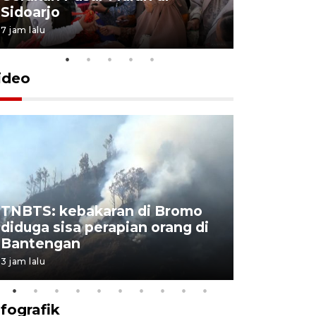
Sidoarjo
Niyama T
7 jam lalu
11 jam lalu
ideo
TNBTS: kebakaran di Bromo
Khofifah 
diduga sisa perapian orang di
Bromo, a
Bantengan
capai 176
3 jam lalu
3 jam lalu
nfografik