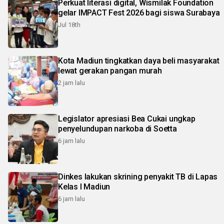
Perkuat literasi digital, Wismilak Foundation
gelar IMPACT Fest 2026 bagi siswa Surabaya
Jul 18th
Kota Madiun tingkatkan daya beli masyarakat
lewat gerakan pangan murah
2 jam lalu
Legislator apresiasi Bea Cukai ungkap
penyelundupan narkoba di Soetta
6 jam lalu
Dinkes lakukan skrining penyakit TB di Lapas
Kelas I Madiun
6 jam lalu