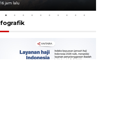
16 jam lalu
17 jam lalu
nfografik