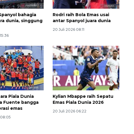
Spanyol bahagia
Rodri raih Bola Emas usai
ara dunia, singgung
antar Spanyol juara dunia
20 Juli 2026 08:11
15:36
160 ribu sambungan baru
jaringan gas 2026
2026-08-07 18:00:00
ara Piala Dunia
Kylian Mbappe raih Sepatu
la Fuente bangga
Emas Piala Dunia 2026
rasi emas
20 Juli 2026 06:22
 08:05