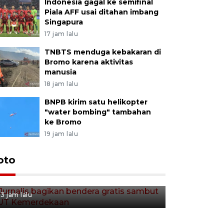
Indonesia gagal ke semifinal
Piala AFF usai ditahan imbang
Singapura
17 jam lalu
TNBTS menduga kebakaran di
Bromo karena aktivitas
manusia
18 jam lalu
BNPB kirim satu helikopter
"water bombing" tambahan
ke Bromo
19 jam lalu
Jurnalis bagikan bendera
oto
gratis sambut HUT
Kemerdekaan
3 jam lalu