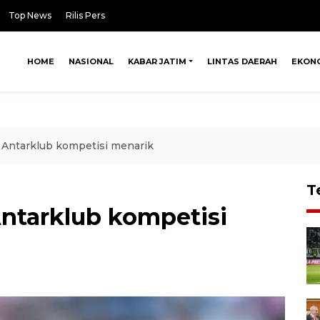
Top News
Rilis Pers
HOME
NASIONAL
KABAR JATIM
LINTAS DAERAH
EKON
a Antarklub kompetisi menarik
T
Antarklub kompetisi