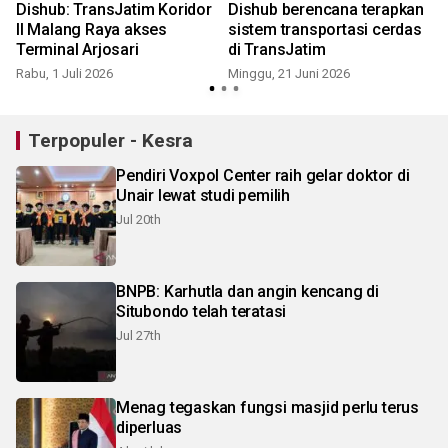
Dishub: TransJatim Koridor
Dishub berencana terapkan
II Malang Raya akses
sistem transportasi cerdas
Terminal Arjosari
di TransJatim
Rabu, 1 Juli 2026
Minggu, 21 Juni 2026
S
Terpopuler - Kesra
Pendiri Voxpol Center raih gelar doktor di
Unair lewat studi pemilih
Jul 20th
BNPB: Karhutla dan angin kencang di
Situbondo telah teratasi
Jul 27th
Menag tegaskan fungsi masjid perlu terus
diperluas