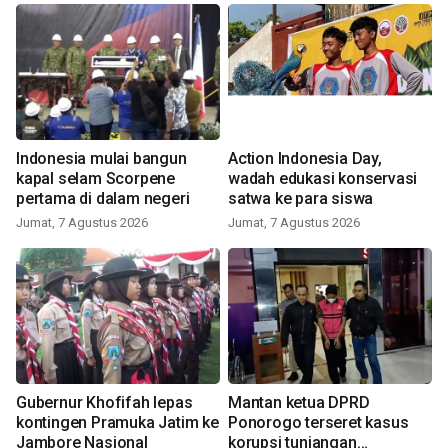
Indonesia mulai bangun
Action Indonesia Day,
kapal selam Scorpene
wadah edukasi konservasi
pertama di dalam negeri
satwa ke para siswa
Jumat, 7 Agustus 2026
Jumat, 7 Agustus 2026
Gubernur Khofifah lepas
Mantan ketua DPRD
kontingen Pramuka Jatim ke
Ponorogo terseret kasus
Jambore Nasional
korupsi tunjangan