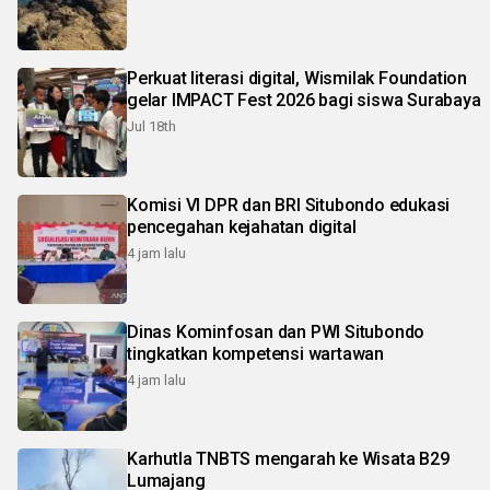
Perkuat literasi digital, Wismilak Foundation
gelar IMPACT Fest 2026 bagi siswa Surabaya
Jul 18th
Komisi VI DPR dan BRI Situbondo edukasi
pencegahan kejahatan digital
4 jam lalu
Dinas Kominfosan dan PWI Situbondo
tingkatkan kompetensi wartawan
4 jam lalu
Karhutla TNBTS mengarah ke Wisata B29
Lumajang