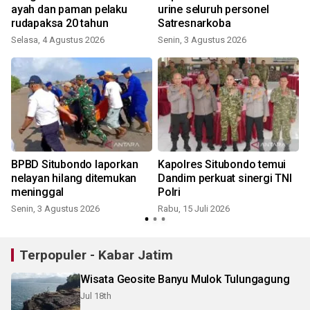
ayah dan paman pelaku
urine seluruh personel
rudapaksa 20 tahun
Satresnarkoba
Selasa, 4 Agustus 2026
Senin, 3 Agustus 2026
S
BPBD Situbondo laporkan
Kapolres Situbondo temui
nelayan hilang ditemukan
Dandim perkuat sinergi TNI
meninggal
Polri
Senin, 3 Agustus 2026
Rabu, 15 Juli 2026
K
Terpopuler - Kabar Jatim
Wisata Geosite Banyu Mulok Tulungagung
Jul 18th