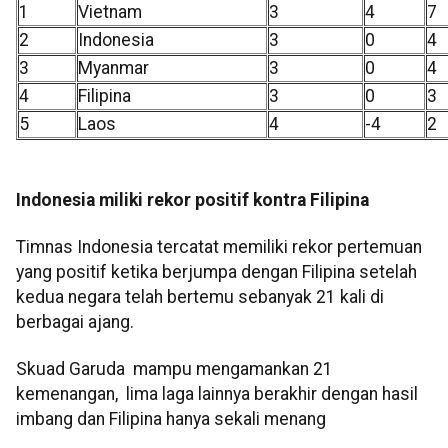
1
Vietnam
3
4
7
2
Indonesia
3
0
4
3
Myanmar
3
0
4
4
Filipina
3
0
3
5
Laos
4
-4
2
Indonesia miliki rekor positif kontra Filipina
Timnas Indonesia tercatat memiliki rekor pertemuan
yang positif ketika berjumpa dengan Filipina setelah
kedua negara telah bertemu sebanyak 21 kali di
berbagai ajang.
Skuad Garuda mampu mengamankan 21
kemenangan, lima laga lainnya berakhir dengan hasil
imbang dan Filipina hanya sekali menang