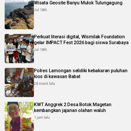
Wisata Geosite Banyu Mulok Tulungagung
Jul 18th
Perkuat literasi digital, Wismilak Foundation
gelar IMPACT Fest 2026 bagi siswa Surabaya
Jul 18th
Polres Lamongan selidiki kebakaran puluhan
kios di kawasan Babat
28 menit lalu
KWT Anggrek 2 Desa Botok Magetan
kembangkan jajanan olahan waluh
1 jam lalu